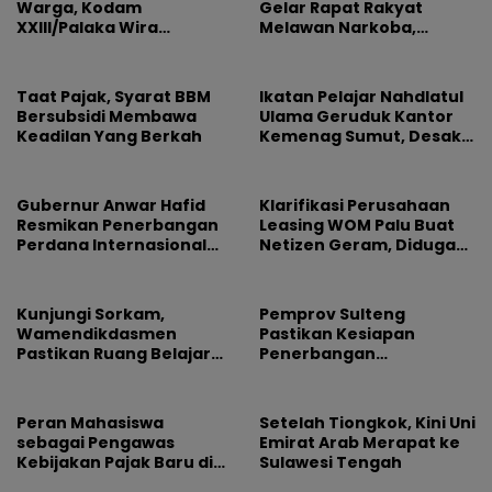
Warga, Kodam
Gelar Rapat Rakyat
XXIII/Palaka Wira
Melawan Narkoba,
Rayakan HUT Pertama
Libatkan 500 Mahasiswa
dan Pelajar
Taat Pajak, Syarat BBM
Ikatan Pelajar Nahdlatul
Bersubsidi Membawa
Ulama Geruduk Kantor
Keadilan Yang Berkah
Kemenag Sumut, Desak
Copot Kepala MAN 4
Medan dan Usut Dugaan
Jual Beli Jabatan
Gubernur Anwar Hafid
Klarifikasi Perusahaan
Resmikan Penerbangan
Leasing WOM Palu Buat
Perdana Internasional
Netizen Geram, Diduga
Palu-Guangzhou
Banyak Korbannya
Kunjungi Sorkam,
Pemprov Sulteng
Wamendikdasmen
Pastikan Kesiapan
Pastikan Ruang Belajar
Penerbangan
Siswa Aman dan Nyaman
Internasional Perdana
Palu-Guangzhou
Peran Mahasiswa
Setelah Tiongkok, Kini Uni
sebagai Pengawas
Emirat Arab Merapat ke
Kebijakan Pajak Baru di
Sulawesi Tengah
Dunia E-Commerce