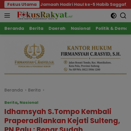
Langsung
maah Hadiri Haul ke-5 Habib Saggaf, Gubernur Ajak Telada
Fokus Utama
ke
konten
Beranda
Berita
Daerah
Nasional
Politik & Demok
Beranda
Berita
Berita
,
Nasional
Idhamsyah S.Tompo Kembali
Praperadilankan Kejati Sulteng,
PN Palu : Benar Sudah