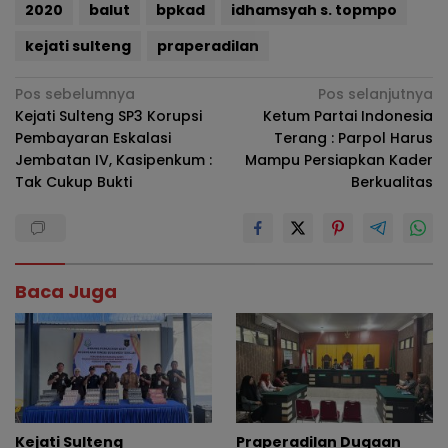
2020
balut
bpkad
idhamsyah s. topmpo
kejati sulteng
praperadilan
Navigasi
Pos sebelumnya
Pos selanjutnya
Kejati Sulteng SP3 Korupsi
Ketum Partai Indonesia
pos
Pembayaran Eskalasi
Terang : Parpol Harus
Jembatan IV, Kasipenkum :
Mampu Persiapkan Kader
Tak Cukup Bukti
Berkualitas
Baca Juga
Kejati Sulteng
Praperadilan Dugaan