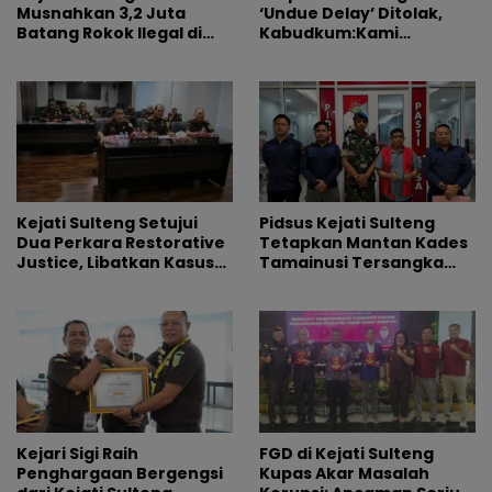
Musnahkan 3,2 Juta
‘Undue Delay’ Ditolak,
Batang Rokok Ilegal di
Kabudkum:Kami
Rupbasan Palu
Menghormati Putusan
Hakim
Kejati Sulteng Setujui
Pidsus Kejati Sulteng
Dua Perkara Restorative
Tetapkan Mantan Kades
Justice, Libatkan Kasus
Tamainusi Tersangka
Keluarga dan
Korupsi Dana CSR
Penggelapan Motor
Tambang
Kejari Sigi Raih
FGD di Kejati Sulteng
Penghargaan Bergengsi
Kupas Akar Masalah