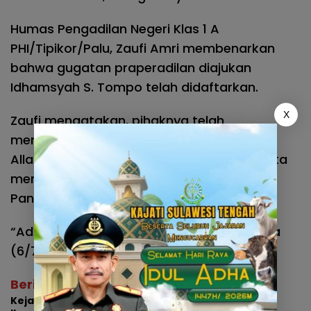
Humas Pengadilan Negeri Klas 1 A
PHI/Tipikor/Palu, Zaufi Amri membenarkan
bahwa gugatan praperadilan diajukan
Idhamsyah S. Tompo telah didaftarkan.
X
Zaufi mengatakan, pihaknya telah
menetapkan hakim tunggal
Allannis Cendana akan menyidangkan serta
memutuskan perkara tersebut, dengan
Panitera pengganti Hasanuddin.
“Adapun jadwal sidang perdananya Selasa
(6/7) pekan depan, “tukasnya.
(**/man)
Berita Terkait
Kejati Sulteng Musnahkan 3,2 Juta Batang Rokok