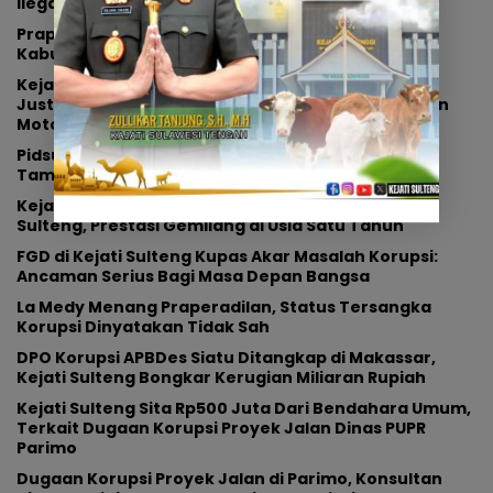
Ilegal di Rupbasan Palu
Praperadilan Dugaan ‘Undue Delay’ Ditolak,
Kabudkum:Kami Menghormati Putusan Hakim
Kejati Sulteng Setujui Dua Perkara Restorative
Justice, Libatkan Kasus Keluarga dan Penggelapan
Motor
Pidsus Kejati Sulteng Tetapkan Mantan Kades
Tamainusi Tersangka Korupsi Dana CSR Tambang
Kejari Sigi Raih Penghargaan Bergengsi dari Kejati
Sulteng, Prestasi Gemilang di Usia Satu Tahun
FGD di Kejati Sulteng Kupas Akar Masalah Korupsi:
Ancaman Serius Bagi Masa Depan Bangsa
La Medy Menang Praperadilan, Status Tersangka
Korupsi Dinyatakan Tidak Sah
DPO Korupsi APBDes Siatu Ditangkap di Makassar,
Kejati Sulteng Bongkar Kerugian Miliaran Rupiah
Kejati Sulteng Sita Rp500 Juta Dari Bendahara Umum,
Terkait Dugaan Korupsi Proyek Jalan Dinas PUPR
Parimo
Dugaan Korupsi Proyek Jalan di Parimo, Konsultan