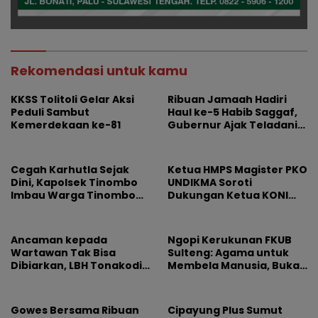
Rekomendasi untuk kamu
KKSS Tolitoli Gelar Aksi
Ribuan Jamaah Hadiri
Peduli Sambut
Haul ke-5 Habib Saggaf,
Kemerdekaan ke-81
Gubernur Ajak Teladani
Ilmu dan Perjuangan
Beliau
Cegah Karhutla Sejak
Ketua HMPS Magister PKO
Dini, Kapolsek Tinombo
UNDIKMA Soroti
Imbau Warga Tinombo
Dukungan Ketua KONI
dan Sidoan Bersama
Pusat untuk Gubernur
Menjaga Lingkungan
NTB: Jangan Jadikan
Olahraga Arena
Ancaman kepada
Ngopi Kerukunan FKUB
Kepentingan Sesaat
Wartawan Tak Bisa
Sulteng: Agama untuk
Dibiarkan, LBH Tonakodi
Membela Manusia, Bukan
Desak Aparat Bertindak
Sebagai Alasan
Permusuhan
Gowes Bersama Ribuan
Cipayung Plus Sumut