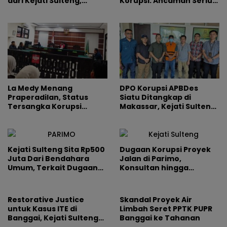
dari Kejati Sulteng,
Korupsi: Ancaman Serius
Prestasi Gemilang di Usia
Bagi Masa Depan Bangsa
Satu Tahun
La Medy Menang
DPO Korupsi APBDes
Praperadilan, Status
Siatu Ditangkap di
Tersangka Korupsi
Makassar, Kejati Sulteng
Dinyatakan Tidak Sah
Bongkar Kerugian
Miliaran Rupiah
Kejati Sulteng Sita Rp500
Dugaan Korupsi Proyek
Juta Dari Bendahara
Jalan di Parimo,
Umum, Terkait Dugaan
Konsultan hingga
Korupsi Proyek Jalan
Pejabat Keuangan
Dinas PUPR Parimo
Diseret Kejati Sulteng
Restorative Justice
Skandal Proyek Air
untuk Kasus ITE di
Limbah Seret PPTK PUPR
Banggai, Kejati Sulteng
Banggai ke Tahanan