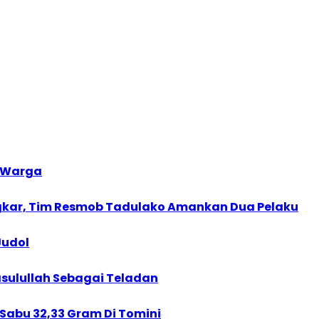
0 Warga
gkar, Tim Resmob Tadulako Amankan Dua Pelaku
Judol
asulullah Sebagai Teladan
Sabu 32,33 Gram Di Tomini