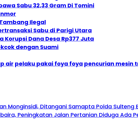
bawa Sabu 32,33 Gram Di Tomini
ranmor
i Tambang Ilegal
rtransaksi Sabu di Parigi Utara
a Korupsi Dana Desa Rp377 Juta
Cekcok dengan Suami
p air
pelaku pakai foya foya
pencurian mesin t
lan Monginsidi, Ditangani Samapta Polda Sulteng 
aira, Peningkatan Jalan Pertanian Diduga Ada P