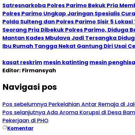
Satresnarkoba Polres Parimo Bekuk Pria Mem
Polres Parimo Ungkap Jaringan Spesialis Cu
Polda Sulteng dan Polres Parimo Sisir 5 Lokas
Seorang Pria Dibekuk Polres Parimo, Diduga Be
Mantan Kades Mbulava Jadi Tersangka Didug
Ibu Rumah Tangga Nekat Gantung Diri Usai 
kasat reskrim
mesin katinting
mesin penghisa
Editor: Firmansyah
Navigasi pos
Pos sebelumnya
Perkelahian Antar Remaja di Ja
Pos selanjutnya
Ada Aroma Korupsi di Desa Bamb
Pekerjaan di PHO
Komentar