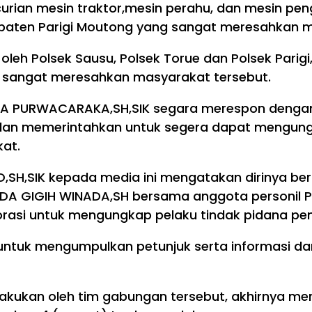
urian mesin traktor,mesin perahu, dan mesin pengh
paten Parigi Moutong yang sangat meresahkan 
eh Polsek Sausu, Polsek Torue dan Polsek Parigi,
ng sangat meresahkan masyarakat tersebut.
ARA PURWACARAKA,SH,SIK segara merespon dengan
ara dan memerintahkan untuk segera dapat mengu
at.
SH,SIK kepada media ini mengatakan dirinya ber
IPDA GIGIH WINADA,SH bersama anggota personil Po
orasi untuk mengungkap pelaku tindak pidana pen
n untuk mengumpulkan petunjuk serta informasi 
ilakukan oleh tim gabungan tersebut, akhirnya me