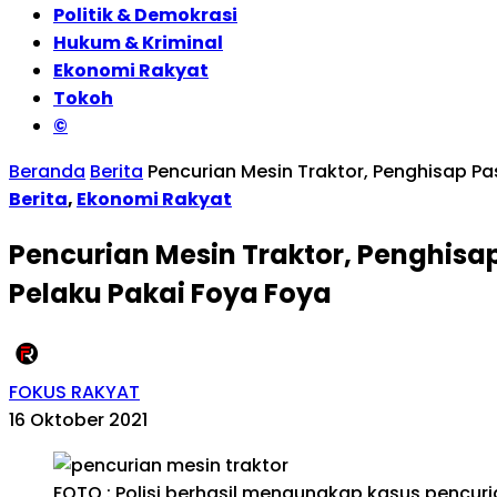
Politik & Demokrasi
Hukum & Kriminal
Ekonomi Rakyat
Tokoh
©
Beranda
Berita
Pencurian Mesin Traktor, Penghisap Pas
Berita
,
Ekonomi Rakyat
Pencurian Mesin Traktor, Penghisap
Pelaku Pakai Foya Foya
FOKUS RAKYAT
16 Oktober 2021
FOTO : Polisi berhasil mengungkap kasus pencuri