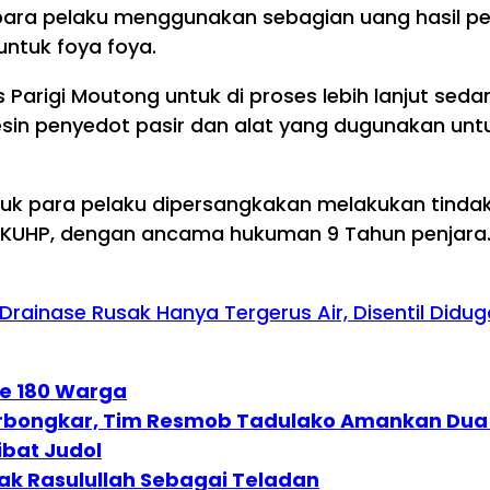
, para pelaku menggunakan sebagian uang hasil 
ntuk foya foya.
es Parigi Moutong untuk di proses lebih lanjut se
mesin penyedot pasir dan alat yang dugunakan unt
tuk para pelaku dipersangkakan melakukan tind
65 KUHP, dengan ancama hukuman 9 Tahun penjara
 Drainase Rusak Hanya Tergerus Air, Disentil Did
Ke 180 Warga
rbongkar, Tim Resmob Tadulako Amankan Dua
ibat Judol
lak Rasulullah Sebagai Teladan