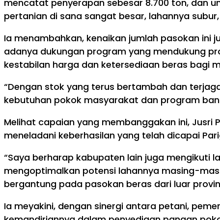
mencatat penyerapan sebesar 8.700 ton, dan unt
pertanian di sana sangat besar, lahannya subur,
Ia menambahkan, kenaikan jumlah pasokan ini jug
adanya dukungan program yang mendukung produ
kestabilan harga dan ketersediaan beras bagi 
“Dengan stok yang terus bertambah dan terjaga
kebutuhan pokok masyarakat dan program bantu
Melihat capaian yang membanggakan ini, Jusri
meneladani keberhasilan yang telah dicapai Par
“Saya berharap kabupaten lain juga mengikuti 
mengoptimalkan potensi lahannya masing-masin
bergantung pada pasokan beras dari luar provin
Ia meyakini, dengan sinergi antara petani, pe
kemandiriannya dalam penyediaan pangan pokok