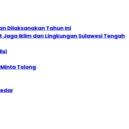
an Dilaksanakan Tahun Ini
 Jaga Iklim dan Lingkungan Sulawesi Tengah
isi
Minta Tolong
gedar