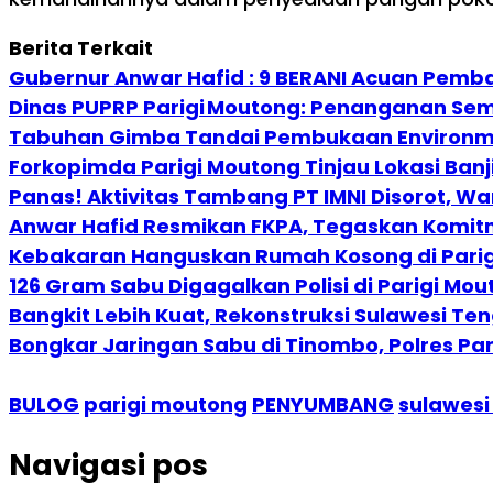
Berita Terkait
Gubernur Anwar Hafid : 9 BERANI Acuan Pem
Dinas PUPRP Parigi Moutong: Penanganan Seme
Tabuhan Gimba Tandai Pembukaan Environment
Forkopimda Parigi Moutong Tinjau Lokasi Ban
Panas! Aktivitas Tambang PT IMNI Disorot, W
Anwar Hafid Resmikan FKPA, Tegaskan Komitm
Kebakaran Hanguskan Rumah Kosong di Parigi
126 Gram Sabu Digagalkan Polisi di Parigi Mo
Bangkit Lebih Kuat, Rekonstruksi Sulawesi Te
Bongkar Jaringan Sabu di Tinombo, Polres 
BULOG
parigi moutong
PENYUMBANG
sulawesi
Navigasi pos