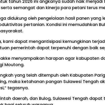
uk tahun 2026 ini angkanya sudah naik menjadi 
 serta semangat dan kinerja para petani terus men
a didukung oleh pengelolaan hasil panen yang lebi
ktivitas pertanian. Kondisi ini memudahkan B
masyarakat.
, kami dapat mengantisipasi kemungkinan terja
an pemerintah dapat terpenuhi dengan baik sep
 Pakke menyampaikan harapan agar kabupaten dan
igi Moutong.
langkah yang telah ditempuh oleh Kabupaten Pari
g, maka ketahanan pangan Sulawesi Tengah akan
si,” tegasnya.
merintah daerah, dan Bulog, Sulawesi Tengah da
 bagi seluruh warganya.