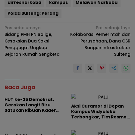
dirresnarkoba
kampus
Melawan Narkoba
Polda Sulteng: Perang
Navigasi
Pos sebelumnya
Pos selanjutnya
Sidang PMH PN Balige,
Kolaborasi Pemerintah dan
pos
Kesaksian Dua Saksi
Perusahaan, Dana CSR
Penggugat Ungkap
Bangun Infrastruktur
Sejarah Rumah Sengketa
Sulteng
Baca Juga
HUT ke-25 Demokrat,
Gerakan Langit Biru
Aksi Curamor di Depan
Satukan Ribuan Kader
Kampus Widyaloka
dan Masyarakat di
Terbongkar, Tim Resmob
Morowali
Tadulako Amankan Dua
Pelaku