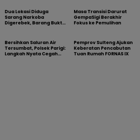
Program Maghrib
Mengaji
Dua Lokasi Diduga
Masa Transisi Darurat
Sarang Narkoba
GempaSigi Berakhir
Digerebek, Barang Bukti
Fokus ke Pemulihan
Diamankan
Bersihkan Saluran Air
Pemprov Sulteng Ajukan
Tersumbat, Polsek Parigi:
Keberatan Pencabutan
Langkah Nyata Cegah
Tuan Rumah FORNAS IX
Banjir Lewat Gotong
Royong