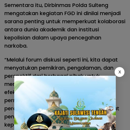
Sementara itu, Dirbinmas Polda Sulteng
mengatakan kegiatan FGD ini dinilai menjadi
sarana penting untuk memperkuat kolaborasi
antara dunia akademik dan institusi
kepolisian dalam upaya pencegahan
narkoba.
“Melalui forum diskusi seperti ini, kita dapat
menyatukan pemikiran, pengalaman, dan
X
perspektif dari berbagai pihak untuk
merumuskan langkah-langkah yang lebih
efektif dalam mencegah serta menangani
permasalahan narkoba. Kampus memiliki
peran yang sangat strategis sebagai pusat
pendidikan, penelitian, dan pengabdian
kepada masyarakat,” ujarnya.