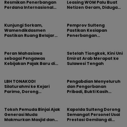
Resmikan Penerbangan
Leasing WOM Palu Buat
Perdana Internasional
Netizen Geram, Diduga
Palu-Guangzhou
Banyak Korbannya
Kunjungi Sorkam,
Pemprov Sulteng
Wamendikdasmen
Pastikan Kesiapan
Pastikan Ruang Belajar
Penerbangan
Siswa Aman dan Nyaman
Internasional Perdana
Palu-Guangzhou
Peran Mahasiswa
Setelah Tiongkok, Kini Uni
sebagai Pengawas
Emirat Arab Merapat ke
Kebijakan Pajak Baru di
Sulawesi Tengah
Dunia E-Commerce
LBH TONAKODI
Pengabdian Menyeluruh
Silaturahmi ke Kejari
dan Pengorbanan
Parimo, Dorong
Pribadi, Bukti Kasih
Pengusutan Tuntas
Pemimpin Tak Pernah
Dugaan Korupsi
Pudar
Tokoh Pemuda Binjai Ajak
Kapolda Sulteng Dorong
Generasi Muda
Semangat Personel Usai
Makmurkan Masjid dan
Prestasi Gemilang di
Dorong Pemkot Perkuat
Hoegeng Awards 2026