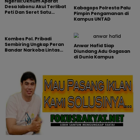
Ngeriiii:Oknum Aparat
Desa labonu Akui Terlibat
Kabagops Polresta Palu
Peti Dan Seret Satu
Pimpin Pengamanan di
Nama Penguasa
Kampus UNTAD
Tambang Labonu
Kombes Pol. Pribadi
Sembiring Ungkap Peran
Anwar Hafid Siap
Bandar Narkoba Lintas
Diundang Adu Gagasan
Negara di Palu
di Dunia Kampus