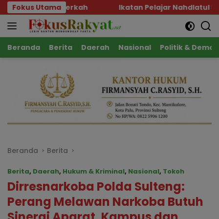
Langsung
Berkah
Fokus Utama
Ikatan Pelajar Nahdlatul Ulama Geruduk Ka
ke
konten
Beranda
Berita
Daerah
Nasional
Politik & Demok
Beranda
Berita
Berita
,
Daerah
,
Hukum & Kriminal
,
Nasional
,
Tokoh
Dirresnarkoba Polda Sulteng:
Perang Melawan Narkoba Butuh
Sinergi Aparat, Kampus dan