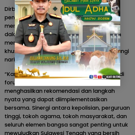
Dirbinmas juga menilai kehadiran aparat
penegak hukum di lingkungan akademik
merupakan bentuk komitmen bersama
dalam membangun kesadaran hukum dan
meningkatkan partisipasi masyarakat,
khususnya generasi muda, dalam memerangi
narkoba.
“Kami berharap FGD ini tidak hanya menjadi
forum diskusi, tetapi juga mampu
menghasilkan rekomendasi dan langkah
nyata yang dapat diimplementasikan
bersama. Sinergi antara kepolisian, perguruan
tinggi, tokoh agama, tokoh masyarakat, dan
seluruh elemen bangsa sangat penting untuk
mewujudkan Sulawesi Tengah yang bersih