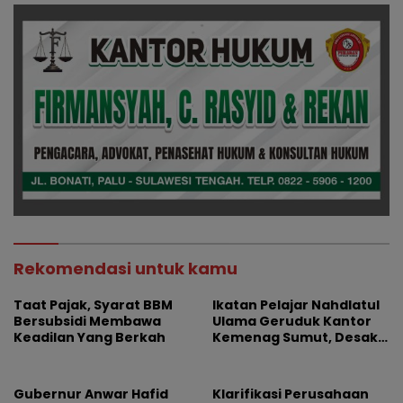
Rekomendasi untuk kamu
Taat Pajak, Syarat BBM
Ikatan Pelajar Nahdlatul
Bersubsidi Membawa
Ulama Geruduk Kantor
Keadilan Yang Berkah
Kemenag Sumut, Desak
Copot Kepala MAN 4
Medan dan Usut Dugaan
Jual Beli Jabatan
Gubernur Anwar Hafid
Klarifikasi Perusahaan