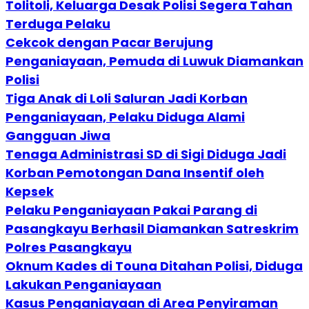
Tolitoli, Keluarga Desak Polisi Segera Tahan
Terduga Pelaku
Cekcok dengan Pacar Berujung
Penganiayaan, Pemuda di Luwuk Diamankan
Polisi
Tiga Anak di Loli Saluran Jadi Korban
Penganiayaan, Pelaku Diduga Alami
Gangguan Jiwa
Tenaga Administrasi SD di Sigi Diduga Jadi
Korban Pemotongan Dana Insentif oleh
Kepsek
Pelaku Penganiayaan Pakai Parang di
Pasangkayu Berhasil Diamankan Satreskrim
Polres Pasangkayu
Oknum Kades di Touna Ditahan Polisi, Diduga
Lakukan Penganiayaan
Kasus Penganiayaan di Area Penyiraman