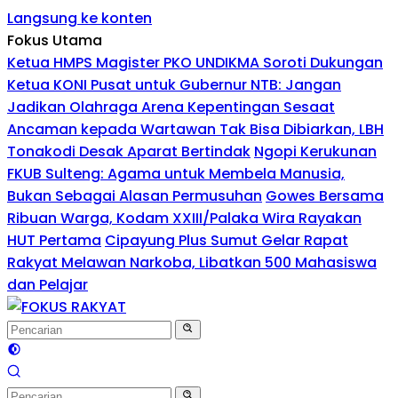
Langsung ke konten
Fokus Utama
Ketua HMPS Magister PKO UNDIKMA Soroti Dukungan
Ketua KONI Pusat untuk Gubernur NTB: Jangan
Jadikan Olahraga Arena Kepentingan Sesaat
Ancaman kepada Wartawan Tak Bisa Dibiarkan, LBH
Tonakodi Desak Aparat Bertindak
Ngopi Kerukunan
FKUB Sulteng: Agama untuk Membela Manusia,
Bukan Sebagai Alasan Permusuhan
Gowes Bersama
Ribuan Warga, Kodam XXIII/Palaka Wira Rayakan
HUT Pertama
Cipayung Plus Sumut Gelar Rapat
Rakyat Melawan Narkoba, Libatkan 500 Mahasiswa
dan Pelajar