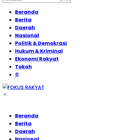
Beranda
Berita
Daerah
Nasional
Politik & Demokrasi
Hukum & Kriminal
Ekonomi Rakyat
Tokoh
©
Beranda
Berita
Daerah
Nasional