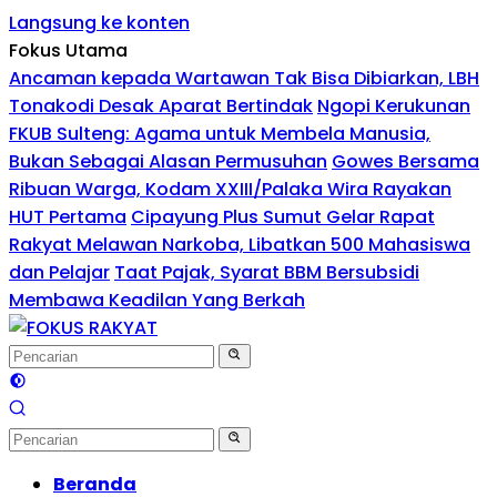
Langsung ke konten
Fokus Utama
Ancaman kepada Wartawan Tak Bisa Dibiarkan, LBH
Tonakodi Desak Aparat Bertindak
Ngopi Kerukunan
FKUB Sulteng: Agama untuk Membela Manusia,
Bukan Sebagai Alasan Permusuhan
Gowes Bersama
Ribuan Warga, Kodam XXIII/Palaka Wira Rayakan
HUT Pertama
Cipayung Plus Sumut Gelar Rapat
Rakyat Melawan Narkoba, Libatkan 500 Mahasiswa
dan Pelajar
Taat Pajak, Syarat BBM Bersubsidi
Membawa Keadilan Yang Berkah
Beranda