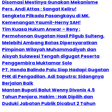
Disomasi Mestinya Gunakan Mekanisme
Pers, Andi Attas : Sangat Keliru!
Sengketa Pilkada Pasangkayu di MK,
Kemenangan Yaumil-Herny SAH!
Tim Kuasa Hukum Anwar – Reny :
Permohonan Gugatan Hasil Pilgub Sulteng,
Melebihi Ambang Batas Dipersyaratkan
Pimpinan Wilayah Muhammadiyah dan
Aisyah Sulawesi Tengah digugat Peserta
Penggembira Muktamar Solo
PT. Honda Balindo Palu Siap Hadapi Gugatan
PHK di Pengadilan, Adi Saputra: Sidangnya
Berjalan Baik
Mantan Bupati Balut Wenny Divonis 4,5
Tahun Penjara, Hakim : Hak Dipilih dan
Duduki Jabatan Publik Dicabut 2 Tahun