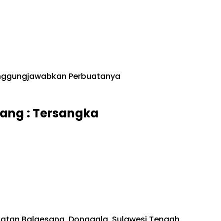
tanggungjawabkan Perbuatanya
sang : Tersangka
amatan Balaesang, Donggala, Sulawesi Tengah