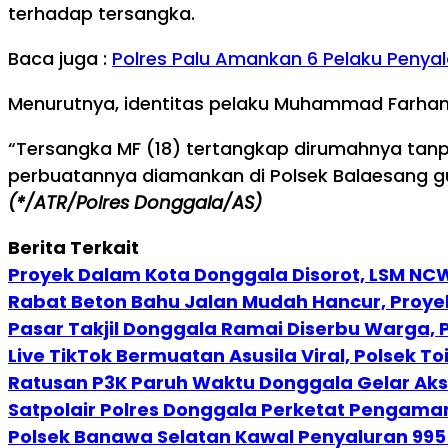
terhadap tersangka.
Baca juga :
Polres Palu Amankan 6 Pelaku Penyal
Menurutnya, identitas pelaku Muhammad Farhan, 
“Tersangka MF (18) tertangkap dirumahnya tanp
perbuatannya diamankan di Polsek Balaesang g
(*/ATR/Polres Donggala/AS)
Berita Terkait
Proyek Dalam Kota Donggala Disorot, LSM NCW
Rabat Beton Bahu Jalan Mudah Hancur, Proye
Pasar Takjil Donggala Ramai Diserbu Warga,
Live TikTok Bermuatan Asusila Viral, Polsek 
Ratusan P3K Paruh Waktu Donggala Gelar Aksi
Satpolair Polres Donggala Perketat Pengaman
Polsek Banawa Selatan Kawal Penyaluran 995 