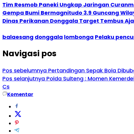
Tim Resmob Paneki Ungkap Jaringan Curanmo
Gempa Bumi Bermagnitudo 3.9 Guncang Wila
Dinas Perikanan Donggala Target Tembus Aja
balaesang
donggala
lombonga
Pelaku pencu
Navigasi pos
Pos sebelumnya
Pertandingan Sepak Bola Dibuba
Pos selanjutnya
Polda Sulteng : Momen Kemerdek
Cs
Komentar