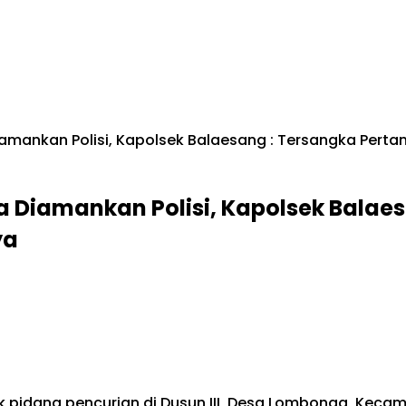
iamankan Polisi, Kapolsek Balaesang : Tersangka Per
 Diamankan Polisi, Kapolsek Balae
ya
k pidana pencurian di Dusun III, Desa Lombonga, Kec