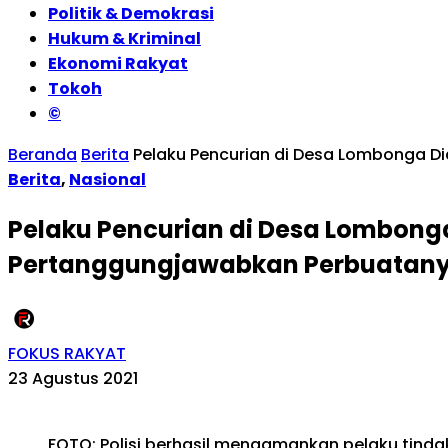
Politik & Demokrasi
Hukum & Kriminal
Ekonomi Rakyat
Tokoh
©
Beranda
Berita
Pelaku Pencurian di Desa Lombonga D
Berita
,
Nasional
Pelaku Pencurian di Desa Lombonga
Pertanggungjawabkan Perbuatan
FOKUS RAKYAT
23 Agustus 2021
FOTO: Polisi berhasil mengamankan pelaku tinda