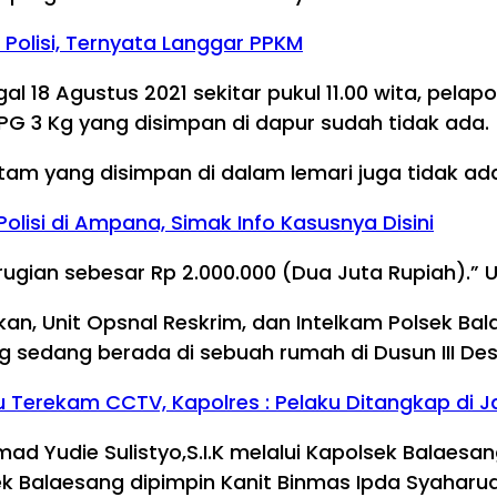
Polisi, Ternyata Langgar PPKM
al 18 Agustus 2021 sekitar pukul 11.00 wita, pel
PG 3 Kg yang disimpan di dapur sudah tidak ada.
tam yang disimpan di dalam lemari juga tidak ad
lisi di Ampana, Simak Info Kasusnya Disini
ugian sebesar Rp 2.000.000 (Dua Juta Rupiah).” 
an, Unit Opsnal Reskrim, dan Intelkam Polsek Ba
g sedang berada di sebuah rumah di Dusun III D
u Terekam CCTV, Kapolres : Pelaku Ditangkap di 
Yudie Sulistyo,S.I.K melalui Kapolsek Balaesang 
ek Balaesang dipimpin Kanit Binmas Ipda Syaharud