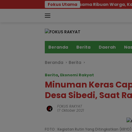
Langsung
Gowes Bersama Ribuan Warga, Kodam XXIII/Palaka W
Fokus Utama
ke
konten
Beranda
Berita
Daerah
Nas
Beranda
Berita
Berita
,
Ekonomi Rakyat
Minuman Keras Cap 
Desa Sibedi, Saat R
FOKUS RAKYAT
17 Oktober 2021
FOTO : Kegiatan Rutin Yang Ditingkatkan (KRYD) y