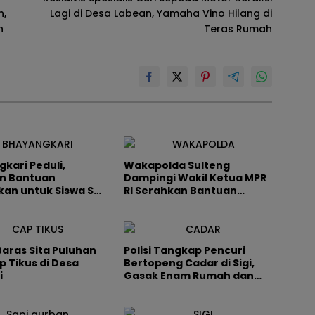
n,
Lagi di Desa Labean, Yamaha Vino Hilang di
h
Teras Rumah
kari Peduli,
Wakapolda Sulteng
an Bantuan
Dampingi Wakil Ketua MPR
kan untuk Siswa SD
RI Serahkan Bantuan
Balumpewa di Sigi
Perlengkapan Sekolah di
Sigi
Baras Sita Puluhan
Polisi Tangkap Pencuri
p Tikus di Desa
Bertopeng Cadar di Sigi,
i
Gasak Enam Rumah dan
Kios Senilai Rp177 Juta