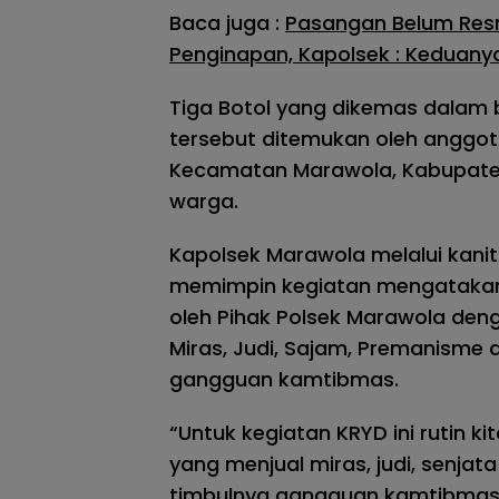
Baca juga :
Pasangan Belum Resm
Penginapan, Kapolsek : Keduany
Tiga Botol yang dikemas dalam 
tersebut ditemukan oleh anggot
Kecamatan Marawola, Kabupaten 
warga.
Kapolsek Marawola melalui kanit
memimpin kegiatan mengatakan b
oleh Pihak Polsek Marawola den
Miras, Judi, Sajam, Premanisme 
gangguan kamtibmas.
“Untuk kegiatan KRYD ini rutin 
yang menjual miras, judi, senjat
timbulnya gangguan kamtibmas d