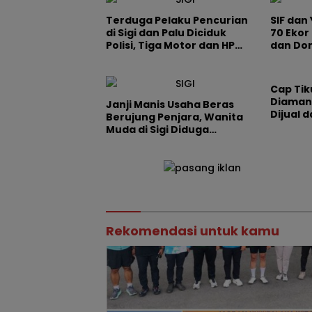
Terduga Pelaku Pencurian
SIF dan
di Sigi dan Palu Diciduk
70 Ekor 
Polisi, Tiga Motor dan HP
dan Do
Diamankan
Cap Tik
Diamank
Janji Manis Usaha Beras
Dijual 
Berujung Penjara, Wanita
Rumah
Muda di Sigi Diduga
Gelapkan Modal Rp220
Juta
Rekomendasi untuk kamu