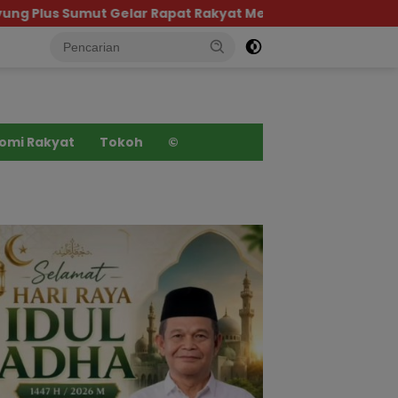
ar Rapat Rakyat Melawan Narkoba, Libatkan 500 Mahasisw
omi Rakyat
Tokoh
©