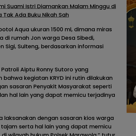
i Suami Istri Diamankan Malam Minggu di
a Tak Ada Buku Nikah Sah
botol Aqua ukuran 1500 ml, dimana miras
a di rumah Jon warga Desa Sibedi,
Sigi, Sulteng, berdasarkan informasi
 Patroli Aiptu Ronny Sutoro yang
ahwa kegiatan KRYD ini rutin dilakukan
gan sasaran Penyakit Masyarakat seperti
dan hal lain yang dapat memicu terjadinya
kita laksanakan dengan sasaran kios warga
a tajam serta hal lain yang dapat memicu
i wilayah hukum Polsek Marawola,” tutur