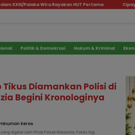
ira Rayakan HUT Pertama
Cipayung Plus Sumut Gel
ional
Politik & Demokrasi
Hukum & Kriminal
Ekon
Tikus Diamankan Polisi di
azia Begini Kronologinya
ang digelar oleh Pihak Polsek Marawola, Polres Sigi,