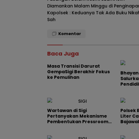
pos
Diamankan Malam Minggu di Penginapa
Kapolsek : Keduanya Tak Ada Buku Nika
Sah
Komentar
Baca Juga
Masa Transisi Darurat
GempaSigi Berakhir Fokus
Bhayang
ke Pemulihan
Salurk
Pendidi
Inpres 
Wartawan di Sigi
Polsek 
Pertanyakan Mekanisme
Liter Ca
Pembentukan Pressroom
Bajawal
Pemkab