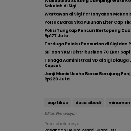
Wakapolda Sulteng Dampingi Wakil Ke
Sekolah di Sigi
Wartawan di Sigi Pertanyakan Meka
Polsek Baras Sita Puluhan Liter Cap Tik
Polisi Tangkap Pencuri Bertopeng Cada
Rp177 Juta
Terduga Pelaku Pencurian di Sigi dan P
SIF dan YKMI Distribusikan 70 Ekor Sap
Tenaga Administrasi SD di Sigi Diduga
Kepsek
Janji Manis Usaha Beras Berujung Penj
Rp220 Juta
cap tikus
desa sibedi
minuman 
Editor: Firmansyah
Navigasi
Pos sebelumnya
Pasangan Belum Resmi Suami Istri