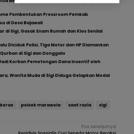
tua MPR RI Serahkan Bantuan Perlengkapan
nisme Pembentukan Pressroom Pemkab
us di Desa Bajawali
r di Sigi, Gasak Enam Rumah dan Kios Senilai
alu Diciduk Polisi, Tiga Motor dan HP Diamankan
i Qurban di Sigi dan Donggala
 Jadi Korban Pemotongan Dana Insentif oleh
ara, Wanita Muda di Sigi Diduga Gelapkan Modal
keras
polsek marawola
saat razia
sigi
Pos selanjutnya
Residivis Spesialis Curi Sepeda Motor Beraksi