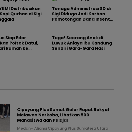
 YKMI Distribusikan
Tenaga Administrasi SD di
Sapi Qurban di Sigi
Sigi Diduga Jadi Korban
nggala
Pemotongan Dana Insentif
oleh Kepsek
us Siap Edar
Tega! Seorang Anak di
an Polsek Batui,
Luwuk Aniaya Ibu Kandung
dari Rumah ke
Sendiri Gara-Gara Nasi
Cipayung Plus Sumut Gelar Rapat Rakyat
Melawan Narkoba, Libatkan 500
Mahasiswa dan Pelajar
Medan– Aliansi Cipayung Plus Sumatera Utara