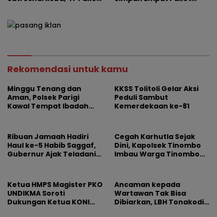
Sabu Disita
Sabu Siap Edar
Rekomendasi untuk kamu
Minggu Tenang dan
KKSS Tolitoli Gelar Aksi
Aman, Polsek Parigi
Peduli Sambut
Kawal Tempat Ibadah
Kemerdekaan ke-81
dan Keramaian
Ribuan Jamaah Hadiri
Cegah Karhutla Sejak
Haul ke-5 Habib Saggaf,
Dini, Kapolsek Tinombo
Gubernur Ajak Teladani
Imbau Warga Tinombo
Ilmu dan Perjuangan
dan Sidoan Bersama
Beliau
Menjaga Lingkungan
Ketua HMPS Magister PKO
Ancaman kepada
UNDIKMA Soroti
Wartawan Tak Bisa
Dukungan Ketua KONI
Dibiarkan, LBH Tonakodi
Pusat untuk Gubernur
Desak Aparat Bertindak