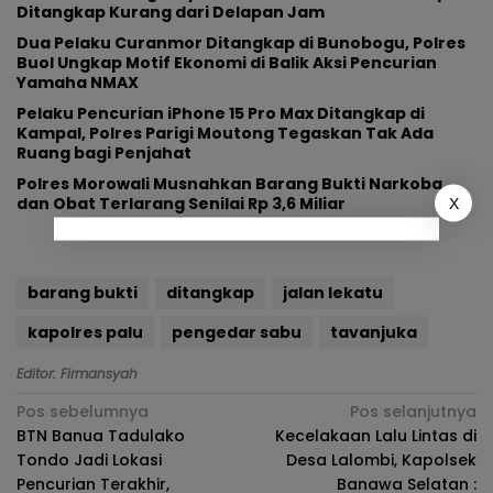
Ditangkap Kurang dari Delapan Jam
Dua Pelaku Curanmor Ditangkap di Bunobogu, Polres
Buol Ungkap Motif Ekonomi di Balik Aksi Pencurian
Yamaha NMAX
Pelaku Pencurian iPhone 15 Pro Max Ditangkap di
Kampal, Polres Parigi Moutong Tegaskan Tak Ada
Ruang bagi Penjahat
Polres Morowali Musnahkan Barang Bukti Narkoba
dan Obat Terlarang Senilai Rp 3,6 Miliar
X
barang bukti
ditangkap
jalan lekatu
kapolres palu
pengedar sabu
tavanjuka
Editor: Firmansyah
Navigasi
Pos sebelumnya
Pos selanjutnya
BTN Banua Tadulako
Kecelakaan Lalu Lintas di
pos
Tondo Jadi Lokasi
Desa Lalombi, Kapolsek
Pencurian Terakhir,
Banawa Selatan :