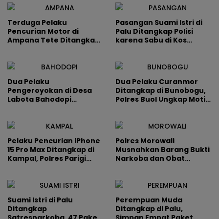
Terduga Pelaku
Pasangan Suami Istri di
Pencurian Motor di
Palu Ditangkap Polisi
Ampana Tete Ditangkap,
karena Sabu di Kos
Upaya Curi Mobil Juga
Tavanjuka
Terungkap
Dua Pelaku
Dua Pelaku Curanmor
Pengeroyokan di Desa
Ditangkap di Bunobogu,
Labota Bahodopi
Polres Buol Ungkap Motif
Ditangkap Kurang dari
Ekonomi di Balik Aksi
Delapan Jam
Pencurian Yamaha NMAX
Pelaku Pencurian iPhone
Polres Morowali
15 Pro Max Ditangkap di
Musnahkan Barang Bukti
Kampal, Polres Parigi
Narkoba dan Obat
Moutong Tegaskan Tak
Terlarang Senilai Rp 3,6
Ada Ruang bagi Penjahat
Miliar
Suami Istri di Palu
Perempuan Muda
Ditangkap
Ditangkap di Palu,
Satresnarkoba, 47 Paket
Simpan Empat Paket