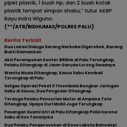
pipet plastik, 1 buah Hp, dan 2 buah kotak
plastik tempat simpan shabu,” tutur AKBP
Bayu Indra Wiguno.
(**/ATR/BIDHUMAS/POLRES PALU)
Berita Terkait
Dua Lokasi Diduga Sarang Narkoba Digerebek, Barang
Bukti Diamankan
Aksi Perampokan Konter BRIlink di Palu Terungkap,
Pelaku Ditangkap di Jalan Garuda Lorong Swadaya
Wanita Muda Ditangkap, Kasus Sabu Kembali
Terungkap di Palu
Satgas Operasi Pekat II Tinombala Bongkar Jaringan
Sabu di Sausu, Dua Pengedar Ditangkap
Terduga Pelaku Pencurian Motor di Ampana Tete
Ditangkap, Upaya Curi Mobil Juga Terungkap
Pasangan Suami Istri di Palu Ditangkap Polisi karena
Sabu di Kos Tavanjuka
Dua Pelaku Pengeroyokan di Desa Labota Bahodopi