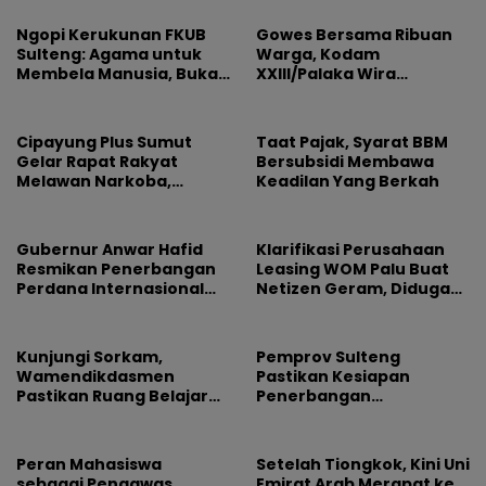
NTB: Jangan Jadikan
Olahraga Arena
Ngopi Kerukunan FKUB
Gowes Bersama Ribuan
Kepentingan Sesaat
Sulteng: Agama untuk
Warga, Kodam
Membela Manusia, Bukan
XXIII/Palaka Wira
Sebagai Alasan
Rayakan HUT Pertama
Permusuhan
Cipayung Plus Sumut
Taat Pajak, Syarat BBM
Gelar Rapat Rakyat
Bersubsidi Membawa
Melawan Narkoba,
Keadilan Yang Berkah
Libatkan 500 Mahasiswa
dan Pelajar
Gubernur Anwar Hafid
Klarifikasi Perusahaan
Resmikan Penerbangan
Leasing WOM Palu Buat
Perdana Internasional
Netizen Geram, Diduga
Palu-Guangzhou
Banyak Korbannya
Kunjungi Sorkam,
Pemprov Sulteng
Wamendikdasmen
Pastikan Kesiapan
Pastikan Ruang Belajar
Penerbangan
Siswa Aman dan Nyaman
Internasional Perdana
Palu-Guangzhou
Peran Mahasiswa
Setelah Tiongkok, Kini Uni
sebagai Pengawas
Emirat Arab Merapat ke