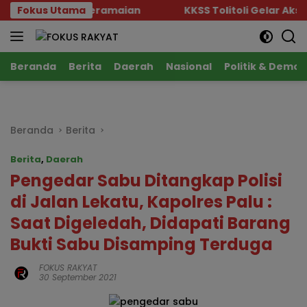
Langsung
dah dan Keramaian
Fokus Utama
KKSS Tolitoli Gelar Aksi Pedul
ke
konten
Beranda
Berita
Daerah
Nasional
Politik & Demok
Beranda
Berita
Berita
,
Daerah
Pengedar Sabu Ditangkap Polisi
di Jalan Lekatu, Kapolres Palu :
Saat Digeledah, Didapati Barang
Bukti Sabu Disamping Terduga
FOKUS RAKYAT
30 September 2021