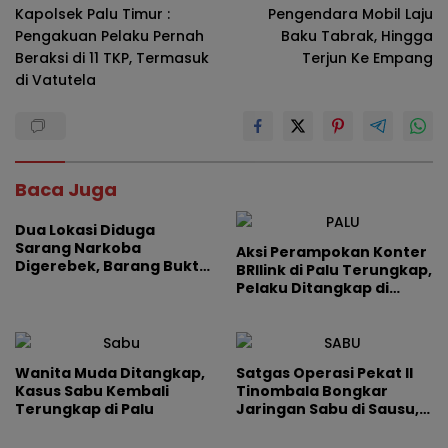
Kapolsek Palu Timur :
Pengendara Mobil Laju
Pengakuan Pelaku Pernah
Baku Tabrak, Hingga
Beraksi di 11 TKP, Termasuk
Terjun Ke Empang
di Vatutela
Baca Juga
Dua Lokasi Diduga
Sarang Narkoba
Aksi Perampokan Konter
Digerebek, Barang Bukti
BRIlink di Palu Terungkap,
Diamankan
Pelaku Ditangkap di
Jalan Garuda Lorong
Swadaya
Wanita Muda Ditangkap,
Satgas Operasi Pekat II
Kasus Sabu Kembali
Tinombala Bongkar
Terungkap di Palu
Jaringan Sabu di Sausu,
Dua Pengedar Ditangkap