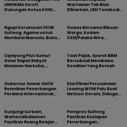
UNDIKMA Soroti
Wartawan Tak Bisa
Dukungan Ketua KONI
Dibiarkan, LBH Tonakodi
Pusat untuk Gubernur
Desak Aparat Bertindak
NTB: Jangan Jadikan
Olahraga Arena
Ngopi Kerukunan FKUB
Gowes Bersama Ribuan
Kepentingan Sesaat
Sulteng: Agama untuk
Warga, Kodam
Membela Manusia, Bukan
XXIII/Palaka Wira
Sebagai Alasan
Rayakan HUT Pertama
Permusuhan
Cipayung Plus Sumut
Taat Pajak, Syarat BBM
Gelar Rapat Rakyat
Bersubsidi Membawa
Melawan Narkoba,
Keadilan Yang Berkah
Libatkan 500 Mahasiswa
dan Pelajar
Gubernur Anwar Hafid
Klarifikasi Perusahaan
Resmikan Penerbangan
Leasing WOM Palu Buat
Perdana Internasional
Netizen Geram, Diduga
Palu-Guangzhou
Banyak Korbannya
Kunjungi Sorkam,
Pemprov Sulteng
Wamendikdasmen
Pastikan Kesiapan
Pastikan Ruang Belajar
Penerbangan
Siswa Aman dan Nyaman
Internasional Perdana