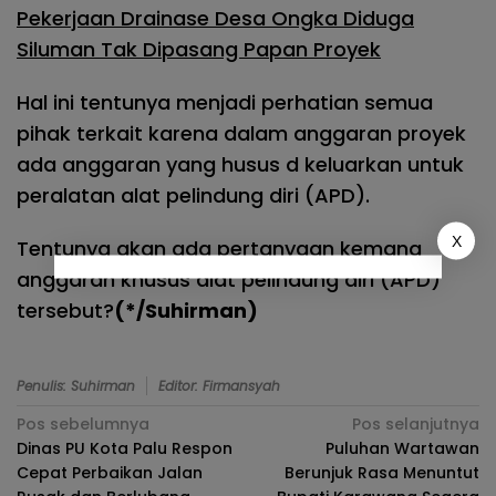
Pekerjaan Drainase Desa Ongka Diduga
Siluman Tak Dipasang Papan Proyek
Hal ini tentunya menjadi perhatian semua
pihak terkait karena dalam anggaran proyek
ada anggaran yang husus d keluarkan untuk
peralatan alat pelindung diri (APD).
X
Tentunya akan ada pertanyaan kemana
anggaran khusus alat pelindung diri (APD)
tersebut?
(*/Suhirman)
Penulis: Suhirman
Editor: Firmansyah
Navigasi
Pos sebelumnya
Pos selanjutnya
Dinas PU Kota Palu Respon
Puluhan Wartawan
pos
Cepat Perbaikan Jalan
Berunjuk Rasa Menuntut