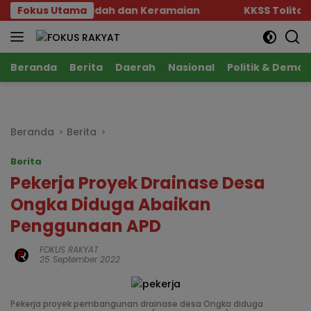
Langsung
al Tempat Ibadah dan Keramaian
Fokus Utama
KKSS Tolitoli Gel
ke
konten
Beranda
Berita
Daerah
Nasional
Politik & Demok
Beranda
Berita
Berita
Pekerja Proyek Drainase Desa
Ongka Diduga Abaikan
Penggunaan APD
FOKUS RAKYAT
25 September 2022
Pekerja proyek pembangunan drainase desa Ongka diduga