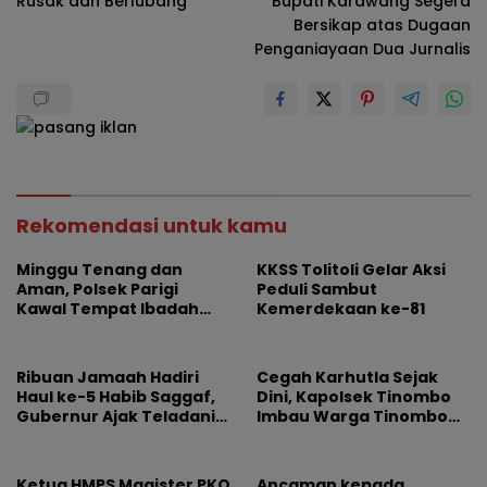
Rusak dan Berlubang
Bupati Karawang Segera
Bersikap atas Dugaan
Penganiayaan Dua Jurnalis
Rekomendasi untuk kamu
Minggu Tenang dan
KKSS Tolitoli Gelar Aksi
Aman, Polsek Parigi
Peduli Sambut
Kawal Tempat Ibadah
Kemerdekaan ke-81
dan Keramaian
Ribuan Jamaah Hadiri
Cegah Karhutla Sejak
Haul ke-5 Habib Saggaf,
Dini, Kapolsek Tinombo
Gubernur Ajak Teladani
Imbau Warga Tinombo
Ilmu dan Perjuangan
dan Sidoan Bersama
Beliau
Menjaga Lingkungan
Ketua HMPS Magister PKO
Ancaman kepada