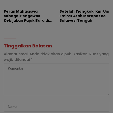
Palu-Guangzhou
Peran Mahasiswa
Setelah Tiongkok, Kini Uni
sebagai Pengawas
Emirat Arab Merapat ke
Kebijakan Pajak Baru di
Sulawesi Tengah
Dunia E-Commerce
Tinggalkan Balasan
Alamat email Anda tidak akan dipublikasikan.
Ruas yang
wajib ditandai
*