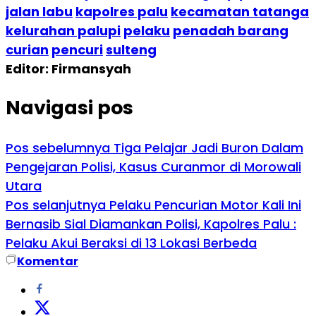
jalan labu
kapolres palu
kecamatan tatanga
kelurahan palupi
pelaku
penadah barang
curian
pencuri
sulteng
Editor: Firmansyah
Navigasi pos
Pos sebelumnya
Tiga Pelajar Jadi Buron Dalam
Pengejaran Polisi, Kasus Curanmor di Morowali
Utara
Pos selanjutnya
Pelaku Pencurian Motor Kali Ini
Bernasib Sial Diamankan Polisi, Kapolres Palu :
Pelaku Akui Beraksi di 13 Lokasi Berbeda
Komentar