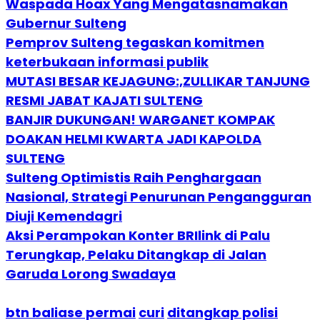
Waspada Hoax Yang Mengatasnamakan
Gubernur Sulteng
Pemprov Sulteng tegaskan komitmen
keterbukaan informasi publik
MUTASI BESAR KEJAGUNG:,ZULLIKAR TANJUNG
RESMI JABAT KAJATI SULTENG
BANJIR DUKUNGAN! WARGANET KOMPAK
DOAKAN HELMI KWARTA JADI KAPOLDA
SULTENG
Sulteng Optimistis Raih Penghargaan
Nasional, Strategi Penurunan Pengangguran
Diuji Kemendagri
Aksi Perampokan Konter BRIlink di Palu
Terungkap, Pelaku Ditangkap di Jalan
Garuda Lorong Swadaya
btn baliase permai
curi
ditangkap polisi