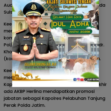
Auditor Kepolisian Madya Tk. III Itwasda Polda
Sulsel.
Keempat ada AKBP Retno Prihawati
mendapatkan promosi pangkat menjadi
komisaris besar (kombes) sebagai Atase
Pol/Slo Divhubinter Polri. Selanjutnya AKBP dr.
Khodijahvpromosi jabatan komisaris besar
(kombes) menjadi Kabiddokkes Polda Riau.
Keenam ada AKBP Wahyuni Sri Lestari
mendapatkan promosi jabatan sebagai
Kapolres Payakumbuh Polda Sumbar. Terakhir
ada AKBP Herlina mendapatkan promosi
jabatan sebagai Kapolres Pelabuhan Tanjung
Perak Polda Jatim.