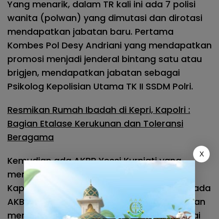
Yang menarik, dalam TR kali ini ada 7 polisi
wanita (polwan) yang dimutasi dan dirotasi
mendapatkan jabatan baru. Pertama
Kombes Pol Desy Andriani yang mendapatkan
promosi menjadi jenderal bintang satu atau
brigjen, mendapatkan jabatan sebagai
Psikolog Kepolisian Utama TK II SSDM Polri.
Resmikan Rumah Ibadah di Kepri, Kapolri :
Bagian Etalase Kerukunan dan Toleransi
Beragama
X
Kemudian ada AKBP Yessi Kurniati yang
mendapatkan promosi jabatan sebagai
Kapolresta Bukittinggi Polda Sumbar. Lalu ada
AKBP Soliyah mendapatkan promosi jabatan
menjadi komisaris besar (kombes) sebagai