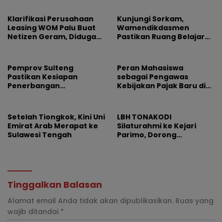
Medan dan Usut Dugaan
Jual Beli Jabatan
Klarifikasi Perusahaan
Kunjungi Sorkam,
Leasing WOM Palu Buat
Wamendikdasmen
Netizen Geram, Diduga
Pastikan Ruang Belajar
Banyak Korbannya
Siswa Aman dan Nyaman
Pemprov Sulteng
Peran Mahasiswa
Pastikan Kesiapan
sebagai Pengawas
Penerbangan
Kebijakan Pajak Baru di
Internasional Perdana
Dunia E-Commerce
Palu-Guangzhou
Setelah Tiongkok, Kini Uni
LBH TONAKODI
Emirat Arab Merapat ke
Silaturahmi ke Kejari
Sulawesi Tengah
Parimo, Dorong
Pengusutan Tuntas
Dugaan Korupsi
Tinggalkan Balasan
Alamat email Anda tidak akan dipublikasikan.
Ruas yang
wajib ditandai
*