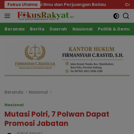
Langsung
i Ilmu dan Perjuangan Beliau
Fokus Utama
Cegah Karhutla Seja
ke
konten
Beranda
Berita
Daerah
Nasional
Politik & Demok
Beranda
Nasional
Nasional
Mutasi Polri, 7 Polwan Dapat
Promosi Jabatan
FOKUS RAKYAT