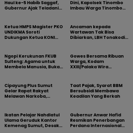
Haul ke-5 Habib Saggaf,
Dini, Kapolsek Tinombo
Gubernur Ajak Teladani
Imbau Warga Tinombo
Ilmu dan Perjuangan
dan Sidoan Bersama
Beliau
Menjaga Lingkungan
Ketua HMPS Magister PKO
Ancaman kepada
UNDIKMA Soroti
Wartawan Tak Bisa
Dukungan Ketua KONI
Dibiarkan, LBH Tonakodi
Pusat untuk Gubernur
Desak Aparat Bertindak
NTB: Jangan Jadikan
Olahraga Arena
Ngopi Kerukunan FKUB
Gowes Bersama Ribuan
Kepentingan Sesaat
Sulteng: Agama untuk
Warga, Kodam
Membela Manusia, Bukan
XXIII/Palaka Wira
Sebagai Alasan
Rayakan HUT Pertama
Permusuhan
Cipayung Plus Sumut
Taat Pajak, Syarat BBM
Gelar Rapat Rakyat
Bersubsidi Membawa
Melawan Narkoba,
Keadilan Yang Berkah
Libatkan 500 Mahasiswa
dan Pelajar
Ikatan Pelajar Nahdlatul
Gubernur Anwar Hafid
Ulama Geruduk Kantor
Resmikan Penerbangan
Kemenag Sumut, Desak
Perdana Internasional
Copot Kepala MAN 4
Palu-Guangzhou