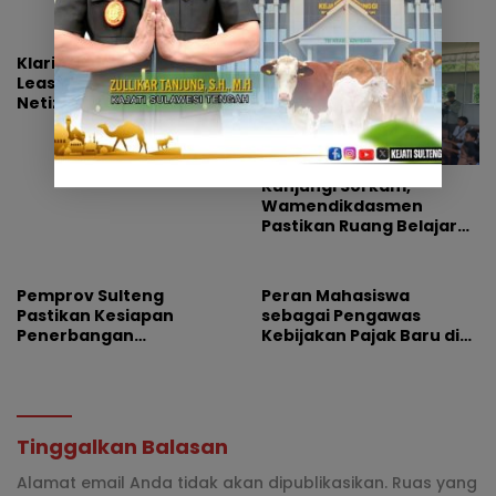
Palu-Guangzhou
Klarifikasi Perusahaan
Leasing WOM Palu Buat
Netizen Geram, Diduga
Banyak Korbannya
Kunjungi Sorkam,
Wamendikdasmen
Pastikan Ruang Belajar
Siswa Aman dan Nyaman
Pemprov Sulteng
Peran Mahasiswa
Pastikan Kesiapan
sebagai Pengawas
Penerbangan
Kebijakan Pajak Baru di
Internasional Perdana
Dunia E-Commerce
Palu-Guangzhou
Tinggalkan Balasan
Alamat email Anda tidak akan dipublikasikan.
Ruas yang