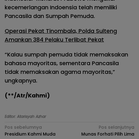
kecemerlangan Indoensia telah memiliki
Pancasila dan Sumpah Pemuda.
Operasi Pekat Tinombala, Polda Sulteng
Amankan 384 Pelaku Terlibat Pekat
“Kalau sumpah pemuda tidak memaksakan
bahasa mayoritas, sementara Pancasila
tidak memaksakan agama mayoritas,”
ungkapnya.
(**/Atr/Kahmi)
Editor: Atarisyah Azhar
Navigasi
Pos sebelumnya
Pos selanjutnya
Presidium Kahmi Muda
Munas Forhati Pilih Lima
pos