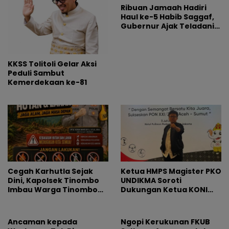
Ribuan Jamaah Hadiri
Haul ke-5 Habib Saggaf,
Gubernur Ajak Teladani
Ilmu dan Perjuangan
Beliau
KKSS Tolitoli Gelar Aksi
Peduli Sambut
Kemerdekaan ke-81
Cegah Karhutla Sejak
Ketua HMPS Magister PKO
Dini, Kapolsek Tinombo
UNDIKMA Soroti
Imbau Warga Tinombo
Dukungan Ketua KONI
dan Sidoan Bersama
Pusat untuk Gubernur
Menjaga Lingkungan
NTB: Jangan Jadikan
Olahraga Arena
Ancaman kepada
Ngopi Kerukunan FKUB
Kepentingan Sesaat