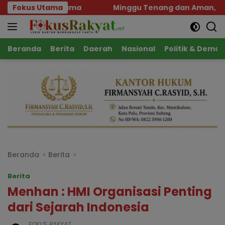
Langsung
Fokus Utama
Minggu Tenang dan Aman, Polsek Parigi Kawal Te
ke
konten
Beranda
Berita
Daerah
Nasional
Politik & Demok
Beranda
Berita
Berita
Menhan : HMI Organisasi Penting
dari Sejarah Indonesia
FOKUS RAKYAT