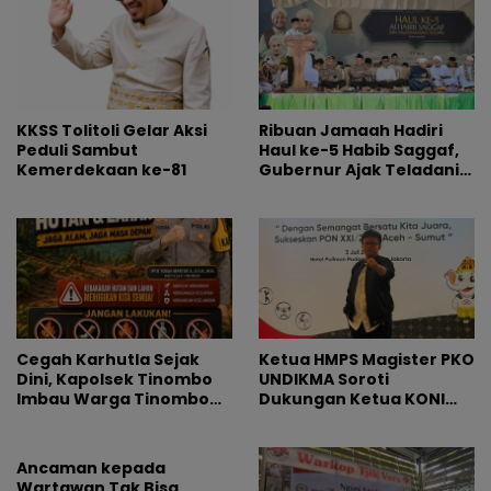
KKSS Tolitoli Gelar Aksi
Ribuan Jamaah Hadiri
Peduli Sambut
Haul ke-5 Habib Saggaf,
Kemerdekaan ke-81
Gubernur Ajak Teladani
Ilmu dan Perjuangan
Beliau
Cegah Karhutla Sejak
Ketua HMPS Magister PKO
Dini, Kapolsek Tinombo
UNDIKMA Soroti
Imbau Warga Tinombo
Dukungan Ketua KONI
dan Sidoan Bersama
Pusat untuk Gubernur
Menjaga Lingkungan
NTB: Jangan Jadikan
Olahraga Arena
Ancaman kepada
Kepentingan Sesaat
Wartawan Tak Bisa