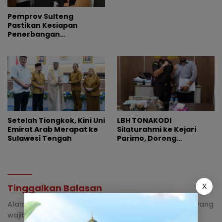
Pemprov Sulteng
Pastikan Kesiapan
Penerbangan
Internasional Perdana
Palu-Guangzhou
Setelah Tiongkok, Kini Uni
LBH TONAKODI
Emirat Arab Merapat ke
Silaturahmi ke Kejari
Sulawesi Tengah
Parimo, Dorong
Pengusutan Tuntas
Dugaan Korupsi
Tinggalkan Balasan
X
Alamat email Anda tidak akan dipublikasikan.
Ruas yang
wajib ditandai
*