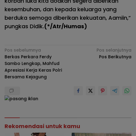
korban luka kita doakan segera diberikan
kesembuhan, dan kepada keluarga yang
berduka semoga diberikan kekuatan, Aamiin,”
pungkas Didik.
(*/Atr/Humas)
Navigasi
Pos sebelumnya
Pos selanjutnya
Berkas Perkara Ferdy
Pos Berikutnya
pos
Sambo Lengkap, Mahfud
Apresiasi Kerja Keras Polri
Bersama Kejagung
Rekomendasi untuk kamu