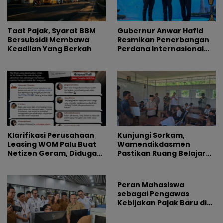
Taat Pajak, Syarat BBM
Gubernur Anwar Hafid
Bersubsidi Membawa
Resmikan Penerbangan
Keadilan Yang Berkah
Perdana Internasional
Palu-Guangzhou
Klarifikasi Perusahaan
Kunjungi Sorkam,
Leasing WOM Palu Buat
Wamendikdasmen
Netizen Geram, Diduga
Pastikan Ruang Belajar
Banyak Korbannya
Siswa Aman dan Nyaman
Peran Mahasiswa
sebagai Pengawas
Kebijakan Pajak Baru di
Dunia E-Commerce