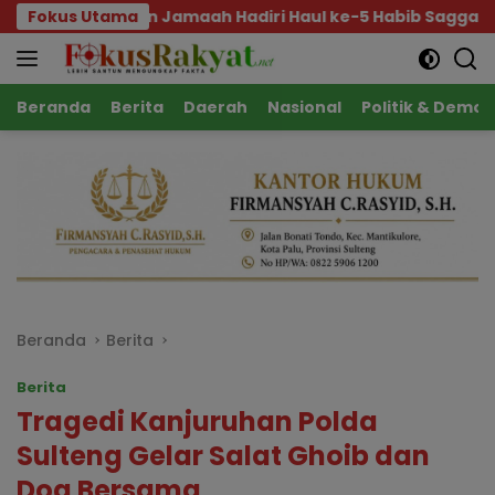
Langsung
iri Haul ke-5 Habib Saggaf, Gubernur Ajak Teladani Ilmu 
Fokus Utama
ke
konten
Beranda
Berita
Daerah
Nasional
Politik & Demok
Beranda
Berita
Berita
Tragedi Kanjuruhan Polda
Sulteng Gelar Salat Ghoib dan
Doa Bersama