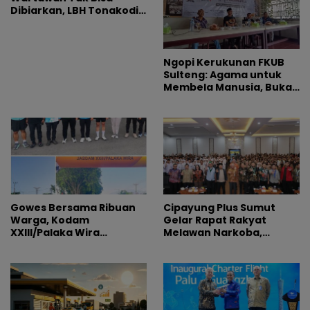
Dibiarkan, LBH Tonakodi
Desak Aparat Bertindak
Ngopi Kerukunan FKUB
Sulteng: Agama untuk
Membela Manusia, Bukan
Sebagai Alasan
Permusuhan
Gowes Bersama Ribuan
Cipayung Plus Sumut
Warga, Kodam
Gelar Rapat Rakyat
XXIII/Palaka Wira
Melawan Narkoba,
Rayakan HUT Pertama
Libatkan 500 Mahasiswa
dan Pelajar