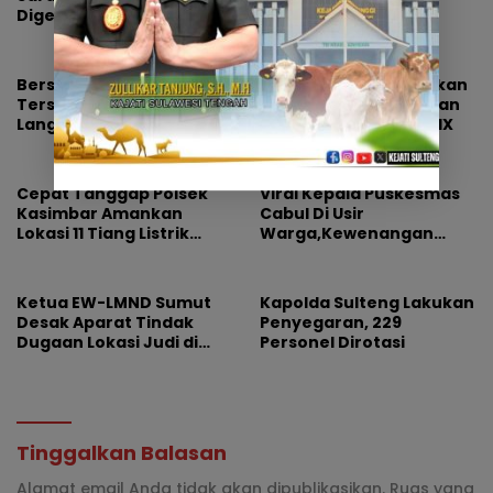
Digerebek, Barang Bukti
Fokus ke Pemulihan
Diamankan
Bersihkan Saluran Air
Pemprov Sulteng Ajukan
Tersumbat, Polsek Parigi:
Keberatan Pencabutan
Langkah Nyata Cegah
Tuan Rumah FORNAS IX
Banjir Lewat Gotong
Royong
Cepat Tanggap Polsek
Viral Kepala Puskesmas
Kasimbar Amankan
Cabul Di Usir
Lokasi 11 Tiang Listrik
Warga,Kewenangan
Tumbang
Jabatan dan
Profesionalisme
Dipertanyakan
Ketua EW-LMND Sumut
Kapolda Sulteng Lakukan
Desak Aparat Tindak
Penyegaran, 229
Dugaan Lokasi Judi di
Personel Dirotasi
Lubuk Pakam
Tinggalkan Balasan
Alamat email Anda tidak akan dipublikasikan.
Ruas yang