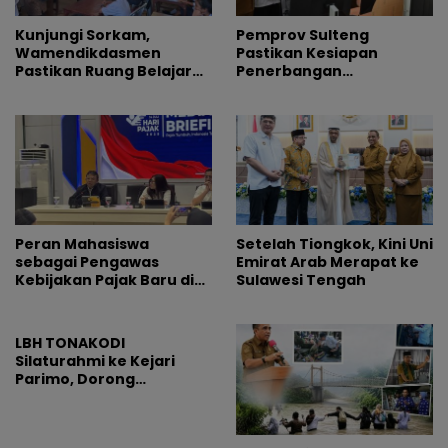
Kunjungi Sorkam,
Pemprov Sulteng
Wamendikdasmen
Pastikan Kesiapan
Pastikan Ruang Belajar
Penerbangan
Siswa Aman dan Nyaman
Internasional Perdana
Palu-Guangzhou
Peran Mahasiswa
Setelah Tiongkok, Kini Uni
sebagai Pengawas
Emirat Arab Merapat ke
Kebijakan Pajak Baru di
Sulawesi Tengah
Dunia E-Commerce
LBH TONAKODI
Silaturahmi ke Kejari
Parimo, Dorong
Pengusutan Tuntas
Dugaan Korupsi