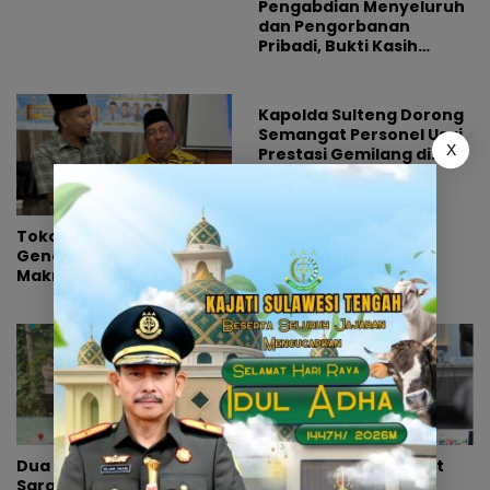
Pengabdian Menyeluruh
dan Pengorbanan
Pribadi, Bukti Kasih
Pemimpin Tak Pernah
Pudar
Kapolda Sulteng Dorong
Semangat Personel Usai
X
Prestasi Gemilang di
Hoegeng Awards 2026
Tokoh Pemuda Binjai Ajak
Generasi Muda
Makmurkan Masjid dan
Dorong Pemkot Perkuat
Program Maghrib
Mengaji
Dua Lokasi Diduga
Masa Transisi Darurat
Sarang Narkoba
GempaSigi Berakhir