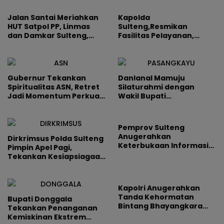
Tekankan Sportivitas
dan Semangat Belajar
Jalan Santai Meriahkan
Kapolda
HUT Satpol PP, Linmas
Sulteng,Resmikan
dan Damkar Sulteng,
Fasilitas Pelayanan,
Tolitoli Jadi Tuan Rumah
Serahkan Bansos dan
Tekankan
Profesionalisme Personel
Gubernur Tekankan
Danlanal Mamuju
Spiritualitas ASN, Retret
Silaturahmi dengan
Jadi Momentum Perkuat
Wakil Bupati
Integritas dan Pelayanan
Pasangkayu, Perkuat
Sinergi Keamanan Pesisir
Pemprov Sulteng
Anugerahkan
Dirkrimsus Polda Sulteng
Keterbukaan Informasi
Pimpin Apel Pagi,
Publik 2025, Wagub
Tekankan Kesiapsiagaan
Tekankan Transparansi
Personel Hadapi Cuaca
sebagai Fondasi
Ekstrem
Pelayanan
Kapolri Anugerahkan
Tanda Kehormatan
Bupati Donggala
Bintang Bhayangkara
Tekankan Penanganan
Pratama kepada Kapolda
Kemiskinan Ekstrem
Sulteng