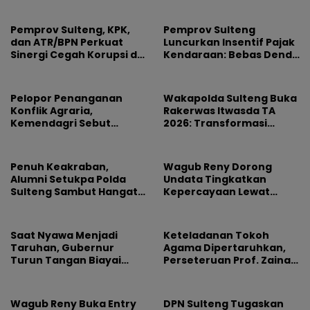
Pemprov Sulteng, KPK,
Pemprov Sulteng
dan ATR/BPN Perkuat
Luncurkan Insentif Pajak
Sinergi Cegah Korupsi di
Kendaraan: Bebas Denda
Sektor Pertanahan
dan Diskon 50 Persen,
Ada Undian Umrah
Pelopor Penanganan
Wakapolda Sulteng Buka
Konflik Agraria,
Rakerwas Itwasda TA
Kemendagri Sebut
2026: Transformasi
Satgas PKA Sulteng
Pengawasan dan
Terobosan Progresif di
Manajemen Risiko Kunci
Indonesia
Integritas Polri
Penuh Keakraban,
Wagub Reny Dorong
Alumni Setukpa Polda
Undata Tingkatkan
Sulteng Sambut Hangat
Kepercayaan Lewat
Perwira Baru SIP
Kaizen
Angkatan 55
Saat Nyawa Menjadi
Keteladanan Tokoh
Taruhan, Gubernur
Agama Dipertaruhkan,
Turun Tangan Biayai
Perseteruan Prof. Zainal
Sendiri Jembatan
Abidin dan Ustaz Rafiq Al
Masungkang
Amri Jadi Alarm
Persatuan Umat
Wagub Reny Buka Entry
DPN Sulteng Tugaskan