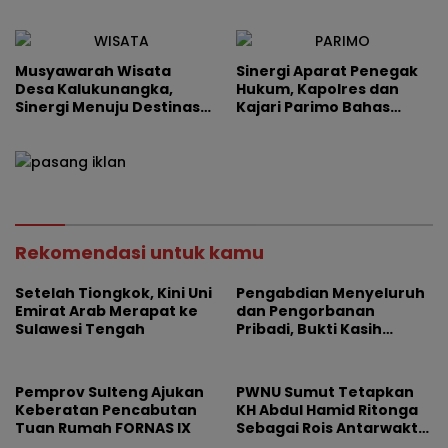
Harus Serius, 47 Ribu
Warga Masuk Kategori
Rentan
Musyawarah Wisata
Sinergi Aparat Penegak
Desa Kalukunangka,
Hukum, Kapolres dan
Sinergi Menuju Destinasi
Kajari Parimo Bahas
Unggulan Pasangkayu
Penguatan Keamanan
Daerah
Rekomendasi untuk kamu
Setelah Tiongkok, Kini Uni
Pengabdian Menyeluruh
Emirat Arab Merapat ke
dan Pengorbanan
Sulawesi Tengah
Pribadi, Bukti Kasih
Pemimpin Tak Pernah
Pudar
Pemprov Sulteng Ajukan
PWNU Sumut Tetapkan
Keberatan Pencabutan
KH Abdul Hamid Ritonga
Tuan Rumah FORNAS IX
Sebagai Rois Antarwaktu
Periode 2022–2027