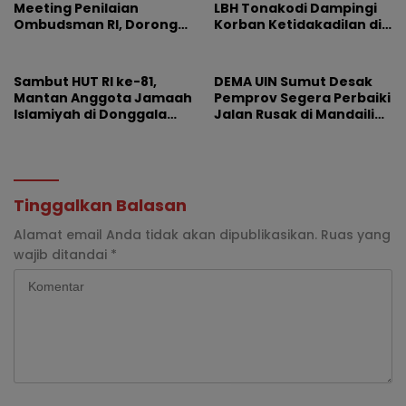
Meeting Penilaian
LBH Tonakodi Dampingi
Ombudsman RI, Dorong
Korban Ketidakadilan di
Pelayanan Publik Sulteng
Sulawesi Tengah
Semakin Transparan dan
Berkualitas
Sambut HUT RI ke-81,
DEMA UIN Sumut Desak
Mantan Anggota Jamaah
Pemprov Segera Perbaiki
Islamiyah di Donggala
Jalan Rusak di Mandailing
Tegaskan Komitmen
Natal
Tolak Paham Radikal
Tinggalkan Balasan
Alamat email Anda tidak akan dipublikasikan.
Ruas yang
wajib ditandai
*