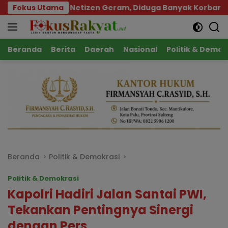
Langsung
OM Palu Buat Netizen Geram, Diduga Banyak Korbannya
Fokus Utama
ke
konten
Beranda
Berita
Daerah
Nasional
Politik & Demok
Beranda
Politik & Demokrasi
Politik & Demokrasi
Kapolri Hadiri Jalan Santai PWI,
Tekankan Pentingnya Sinergi
dengan Pers