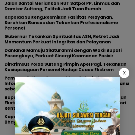
Jalan Santai Meriahkan HUT Satpol PP, Linmas dan
Damkar Sulteng, Tolitoli Jadi Tuan Rumah
Kapolda Sulteng,Resmikan Fasilitas Pelayanan,
Serahkan Bansos dan Tekankan Profesionalisme
Personel
Gubernur Tekankan Spiritualitas ASN, Retret Jadi
Momentum Perkuat Integritas dan Pelayanan
Danlanal Mamuju Silaturahmi dengan Wakil Bupati
Pasangkayu, Perkuat Sinergi Keamanan Pesisir
Dirkrimsus Polda Sulteng Pimpin Apel Pagi, Tekankan
Kesiapsiagaan Personel Hadapi Cuaca Ekstrem
X
Pemprov Sulteng Anugerahkan Keterbukaan
Informasi Publik 2025, Wagub Tekankan Transparansi
sebagai Fondasi Pelayanan
Bupati Donggala Tekankan Penanganan Kemiskinan
Ekstrem Harus Serius, 47 Ribu Warga Masuk Kategori
Rentan
Kapolri Anugerahkan Tanda Kehormatan Bintang
Bhayangkara Pratama kepada Kapolda Sulteng