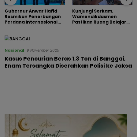
Gubernur Anwar Hafid
Kunjungi Sorkam,
Resmikan Penerbangan
Wamendikdasmen
Perdana Internasional
Pastikan Ruang Belajar
Palu-Guangzhou
Siswa Aman dan Nyaman
Nasional
9 November 2025
Kasus Pencurian Beras 1,3 Ton di Banggai,
Enam Tersangka Diserahkan Polisi ke Jaksa