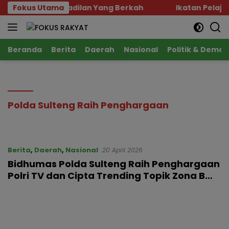
Langsung
sidi Membawa Keadilan Yang Berkah
Fokus Utama
Ikatan Pelaja
ke
konten
Beranda
Berita
Daerah
Nasional
Politik & Demok
Polda Sulteng Raih Penghargaan
Berita
,
Daerah
,
Nasional
20 April 2026
Bidhumas Polda Sulteng Raih Penghargaan
Polri TV dan Cipta Trending Topik Zona B
pada Rakernas Humas Polri 2026 di Jakarta