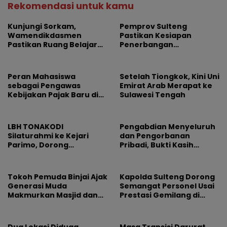
Rekomendasi untuk kamu
Kunjungi Sorkam,
Pemprov Sulteng
Wamendikdasmen
Pastikan Kesiapan
Pastikan Ruang Belajar
Penerbangan
Siswa Aman dan Nyaman
Internasional Perdana
Palu-Guangzhou
Peran Mahasiswa
Setelah Tiongkok, Kini Uni
sebagai Pengawas
Emirat Arab Merapat ke
Kebijakan Pajak Baru di
Sulawesi Tengah
Dunia E-Commerce
LBH TONAKODI
Pengabdian Menyeluruh
Silaturahmi ke Kejari
dan Pengorbanan
Parimo, Dorong
Pribadi, Bukti Kasih
Pengusutan Tuntas
Pemimpin Tak Pernah
Dugaan Korupsi
Pudar
Tokoh Pemuda Binjai Ajak
Kapolda Sulteng Dorong
Generasi Muda
Semangat Personel Usai
Makmurkan Masjid dan
Prestasi Gemilang di
Dorong Pemkot Perkuat
Hoegeng Awards 2026
Program Maghrib
Mengaji
Dua Lokasi Diduga
Masa Transisi Darurat