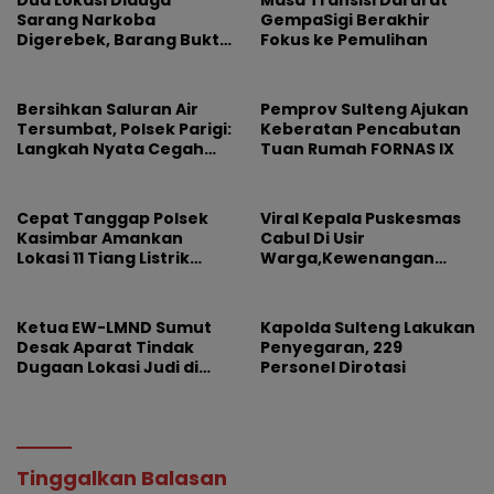
Sarang Narkoba
GempaSigi Berakhir
Digerebek, Barang Bukti
Fokus ke Pemulihan
Diamankan
Bersihkan Saluran Air
Pemprov Sulteng Ajukan
Tersumbat, Polsek Parigi:
Keberatan Pencabutan
Langkah Nyata Cegah
Tuan Rumah FORNAS IX
Banjir Lewat Gotong
Royong
Cepat Tanggap Polsek
Viral Kepala Puskesmas
Kasimbar Amankan
Cabul Di Usir
Lokasi 11 Tiang Listrik
Warga,Kewenangan
Tumbang
Jabatan dan
Profesionalisme
Dipertanyakan
Ketua EW-LMND Sumut
Kapolda Sulteng Lakukan
Desak Aparat Tindak
Penyegaran, 229
Dugaan Lokasi Judi di
Personel Dirotasi
Lubuk Pakam
Tinggalkan Balasan