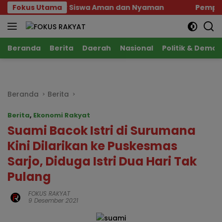
Langsung
ang Belajar Siswa Aman dan Nyaman
Fokus Utama
Pemprov Sult
ke
konten
Beranda
Berita
Daerah
Nasional
Politik & Demok
Beranda
Berita
Berita
,
Ekonomi Rakyat
Suami Bacok Istri di Surumana
Kini Dilarikan ke Puskesmas
Sarjo, Diduga Istri Dua Hari Tak
Pulang
FOKUS RAKYAT
9 Desember 2021