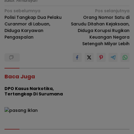
Editor: Firmansyah
Navigasi
Pos sebelumnya
Pos selanjutnya
Polisi Tangkap Dua Pelaku
Orang Nomor Satu di
pos
Curanmor di Labuan,
Sarudu Ditahan Kejaksaan,
Diduga Karyawan
Diduga Korupsi Rugikan
Pengaspalan
Keuangan Negara
Setengah Milyar Lebih
Baca Juga
DPO Kasus Narkotika,
Tertangkap Di Surumana