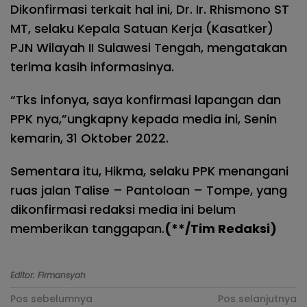
Dikonfirmasi terkait hal ini, Dr. Ir. Rhismono ST
MT, selaku Kepala Satuan Kerja (Kasatker)
PJN Wilayah II Sulawesi Tengah, mengatakan
terima kasih informasinya.
“Tks infonya, saya konfirmasi lapangan dan
PPK nya,”ungkapny kepada media ini, Senin
kemarin, 31 Oktober 2022.
Sementara itu, Hikma, selaku PPK menangani
ruas jalan Talise – Pantoloan – Tompe, yang
dikonfirmasi redaksi media ini belum
memberikan tanggapan.
(**/Tim Redaksi)
Editor: Firmansyah
Navigasi
Pos sebelumnya
Pos selanjutnya