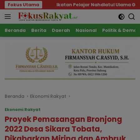
Langsung
Ikatan Pelajar Nahdlatul Ulama Geruduk Kantor Kemenag
Fokus Utama
ke
konten
Beranda
Berita
Daerah
Nasional
Politik & Demok
Beranda
Ekonomi Rakyat
Ekonomi Rakyat
Proyek Pemasangan Bronjong
2022 Desa Sikara Tobata,
Dikabarkan Miring dan Ambruk