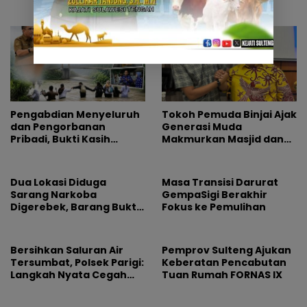
Dunia E-Commerce
Pengabdian Menyeluruh
Tokoh Pemuda Binjai Ajak
dan Pengorbanan
Generasi Muda
Pribadi, Bukti Kasih
Makmurkan Masjid dan
Pemimpin Tak Pernah
Dorong Pemkot Perkuat
Pudar
Program Maghrib
Mengaji
Dua Lokasi Diduga
Masa Transisi Darurat
Sarang Narkoba
GempaSigi Berakhir
Digerebek, Barang Bukti
Fokus ke Pemulihan
Diamankan
Bersihkan Saluran Air
Pemprov Sulteng Ajukan
Tersumbat, Polsek Parigi:
Keberatan Pencabutan
Langkah Nyata Cegah
Tuan Rumah FORNAS IX
Banjir Lewat Gotong
Royong