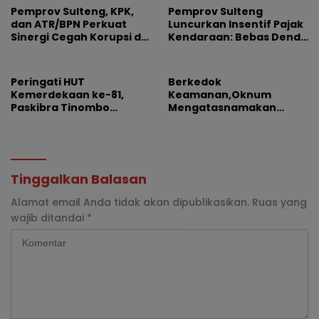
Pemprov Sulteng, KPK,
Pemprov Sulteng
dan ATR/BPN Perkuat
Luncurkan Insentif Pajak
Sinergi Cegah Korupsi di
Kendaraan: Bebas Denda
Sektor Pertanahan
dan Diskon 50 Persen,
Ada Undian Umrah
Peringati HUT
Berkedok
Kemerdekaan ke-81,
Keamanan,Oknum
Paskibra Tinombo
Mengatasnamakan
Hadirkan Perubahan
Forum Penambang
Formasi Bermakna
Manual Catut Upeti Ke
Simbolis
Pengusaha Tambang
Tinggalkan Balasan
Alamat email Anda tidak akan dipublikasikan.
Ruas yang
wajib ditandai
*