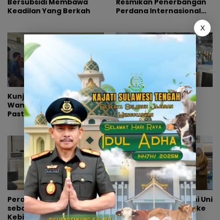
Bersubsidi Membawa
Resmikan Penerbangan
Keadilan Yang Berkah
Perdana Internasional
Palu-Guangzhou
X
Kunjungi Sorkam,
Pemprov Sulteng
Wamendikdasmen
Pastikan Kesiapan
Pastikan Ruang Belajar
Penerbangan
Siswa Aman dan Nyaman
Internasional Perdana
Palu-Guangzhou
Peran Mahasiswa
Setelah Tiongkok, Kini Uni
sebagai Pengawas
Emirat Arab Merapat ke
Kebijakan Pajak Baru di
Sulawesi Tengah