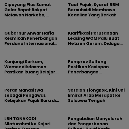
Cipayung Plus Sumut
Taat Pajak, Syarat BBM
Gelar Rapat Rakyat
Bersubsidi Membawa
Melawan Narkoba,
Keadilan Yang Berkah
Libatkan 500 Mahasiswa
dan Pelajar
Gubernur Anwar Hafid
Klarifikasi Perusahaan
Resmikan Penerbangan
Leasing WOM Palu Buat
Perdana Internasional
Netizen Geram, Diduga
Palu-Guangzhou
Banyak Korbannya
Kunjungi Sorkam,
Pemprov Sulteng
Wamendikdasmen
Pastikan Kesiapan
Pastikan Ruang Belajar
Penerbangan
Siswa Aman dan Nyaman
Internasional Perdana
Palu-Guangzhou
Peran Mahasiswa
Setelah Tiongkok, Kini Uni
sebagai Pengawas
Emirat Arab Merapat ke
Kebijakan Pajak Baru di
Sulawesi Tengah
Dunia E-Commerce
LBH TONAKODI
Pengabdian Menyeluruh
Silaturahmi ke Kejari
dan Pengorbanan