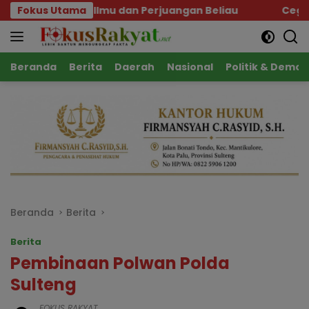
Langsung
lmu dan Perjuangan Beliau
Fokus Utama
Cegah Karhutla Sejak 
ke
konten
Beranda
Berita
Daerah
Nasional
Politik & Demok
Beranda
Berita
Berita
Pembinaan Polwan Polda
Sulteng
FOKUS RAKYAT