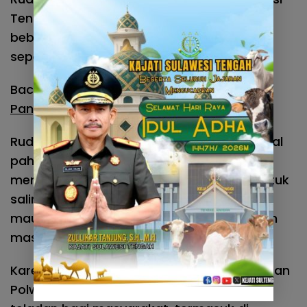
Tengah perbanyak bersyukur karena di
beberapa tempat belum tentu senyaman
seperti bertugas di Sulteng ini, ujarnya.
Baca juga :
Misteri Perumahan Nelayan
Pangiang Wajib Bayar Lokasi
Rudy juga mengingatkan, dalam menangkal
paham radikalisme, agar Pakor Polwan
memberikan pemahaman dan edukasi untuk
saling menghargai perbedaan agama
maupun perbedaan yang ada dilingkungan
masing-masing, imbuhnya.
Karena itu, Rudy menekankan kepada jajaran
Polwan Polda Sulteng untuk bisa menjadi