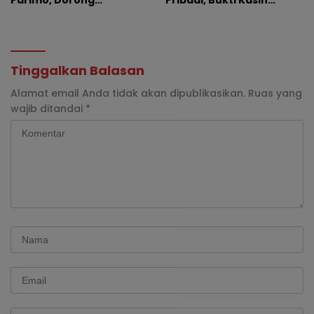
Parimo, Dorong
Pribadi, Bukti Kasih
Pengusutan Tuntas
Pemimpin Tak Pernah
Dugaan Korupsi
Pudar
Tinggalkan Balasan
Alamat email Anda tidak akan dipublikasikan.
Ruas yang
wajib ditandai
*