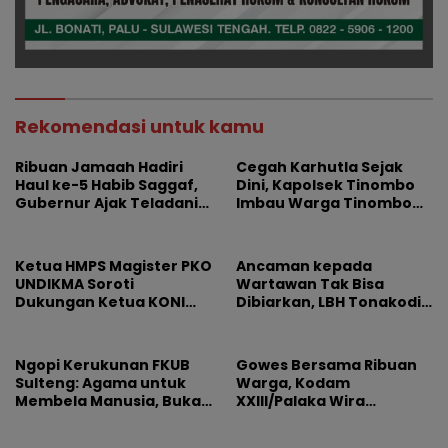
Rekomendasi untuk kamu
Ribuan Jamaah Hadiri
Cegah Karhutla Sejak
Haul ke-5 Habib Saggaf,
Dini, Kapolsek Tinombo
Gubernur Ajak Teladani
Imbau Warga Tinombo
Ilmu dan Perjuangan
dan Sidoan Bersama
Beliau
Menjaga Lingkungan
Ketua HMPS Magister PKO
Ancaman kepada
UNDIKMA Soroti
Wartawan Tak Bisa
Dukungan Ketua KONI
Dibiarkan, LBH Tonakodi
Pusat untuk Gubernur
Desak Aparat Bertindak
NTB: Jangan Jadikan
Olahraga Arena
Ngopi Kerukunan FKUB
Gowes Bersama Ribuan
Kepentingan Sesaat
Sulteng: Agama untuk
Warga, Kodam
Membela Manusia, Bukan
XXIII/Palaka Wira
Sebagai Alasan
Rayakan HUT Pertama
Permusuhan