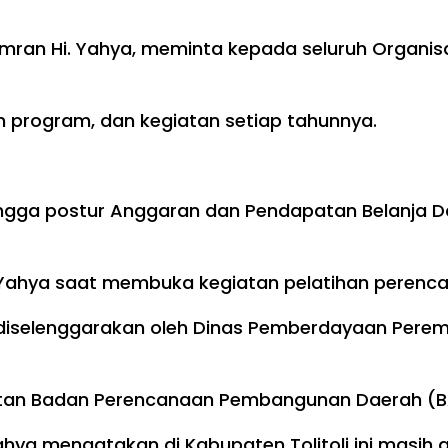
 Amran Hi. Yahya, meminta kepada seluruh Organi
program, dan kegiatan setiap tahunnya.
ngga postur Anggaran dan Pendapatan Belanja D
. Yahya saat membuka kegiatan pelatihan perenc
ng diselenggarakan oleh Dinas Pemberdayaan Per
pakatan Badan Perencanaan Pembangunan Daerah (B
ahya mengatakan di Kabupaten Tolitoli ini masi