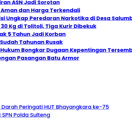
ran ASN Jadi Sorotan
ok Aman dan Harga Terkendali
olisi Ungkap Peredaran Narkotika di Desa Salum
Kg di Tolitoli, Tiga Kurir Dibekuk
nak 5 Tahun Jadi Korban
ui Sudah Tahunan Rusak
a Hukum Bongkar Dugaan Kepentingan Tersem
dengan Pasangan Batu Armor
 Darah Peringati HUT Bhayangkara ke-75
di SPN Polda Sulteng