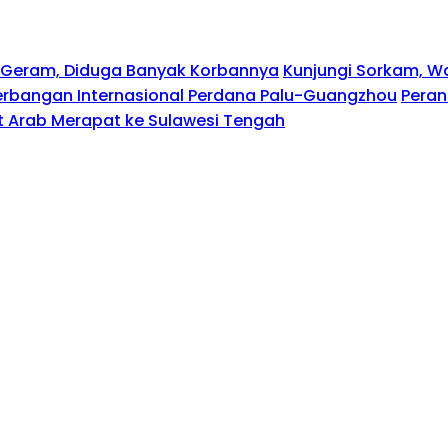
en Geram, Diduga Banyak Korbannya
Kunjungi Sorkam, W
erbangan Internasional Perdana Palu-Guangzhou
Peran
rat Arab Merapat ke Sulawesi Tengah