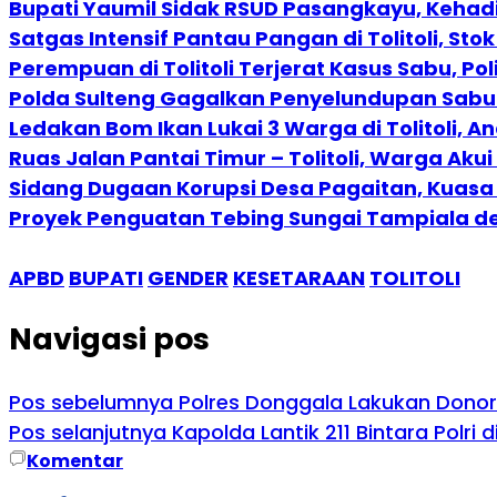
Bupati Yaumil Sidak RSUD Pasangkayu, Kehadi
Satgas Intensif Pantau Pangan di Tolitoli, St
Perempuan di Tolitoli Terjerat Kasus Sabu, P
Polda Sulteng Gagalkan Penyelundupan Sabu 30 
Ledakan Bom Ikan Lukai 3 Warga di Tolitoli, A
Ruas Jalan Pantai Timur – Tolitoli, Warga Ak
Sidang Dugaan Korupsi Desa Pagaitan, Kuas
Proyek Penguatan Tebing Sungai Tampiala 
APBD
BUPATI
GENDER
KESETARAAN
TOLITOLI
Navigasi pos
Pos sebelumnya
Polres Donggala Lakukan Donor
Pos selanjutnya
Kapolda Lantik 211 Bintara Polri 
Komentar