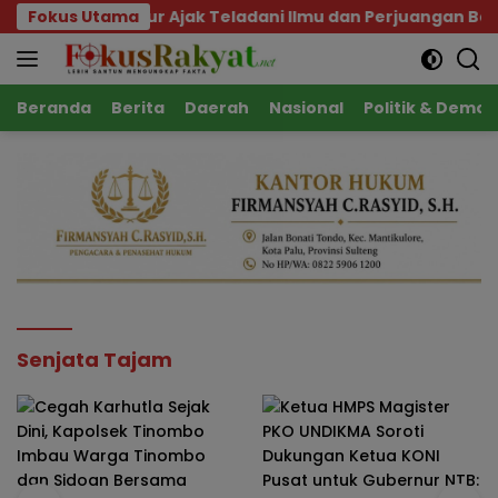
Langsung
gaf, Gubernur Ajak Teladani Ilmu dan Perjuangan Beliau
Fokus Utama
ke
konten
Beranda
Berita
Daerah
Nasional
Politik & Demok
Senjata Tajam