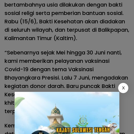
bertambahnya usia dilakukan dengan bakti
sosial religi serta pemberian bantuan sosial.
Rabu (15/6), Bakti Kesehatan akan diadakan
di seluruh wilayah, dan terpusat di Balikpapan,
Kalimantan Timur (Kaltim).
“Sebenarnya sejak Mei hingga 30 Juni nanti,
kami memberikan pelayanan vaksinasi
Covid-19 dengan tema Vaksinasi
Bhayangkara Presisi. Lalu 7 Juni, mengadakan
kegiatan donor darah. Baru puncak Bakti
X
Kesehatan seperti operasi bibir sumbing,
khitanan dan operasi mata katarak yang
terpusat di Balikpapan,” terang Dedi.
Kemudian pada Senin, 20 Juni yang akan
datang akan dilakukan penyerahan bantuan