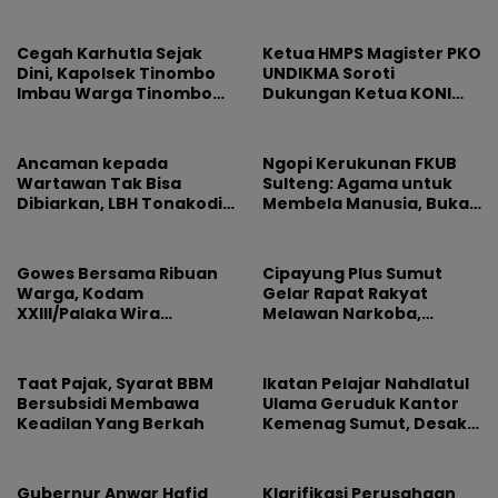
Ilmu dan Perjuangan
Beliau
Cegah Karhutla Sejak
Ketua HMPS Magister PKO
Dini, Kapolsek Tinombo
UNDIKMA Soroti
Imbau Warga Tinombo
Dukungan Ketua KONI
dan Sidoan Bersama
Pusat untuk Gubernur
Menjaga Lingkungan
NTB: Jangan Jadikan
Olahraga Arena
Ancaman kepada
Ngopi Kerukunan FKUB
Kepentingan Sesaat
Wartawan Tak Bisa
Sulteng: Agama untuk
Dibiarkan, LBH Tonakodi
Membela Manusia, Bukan
Desak Aparat Bertindak
Sebagai Alasan
Permusuhan
Gowes Bersama Ribuan
Cipayung Plus Sumut
Warga, Kodam
Gelar Rapat Rakyat
XXIII/Palaka Wira
Melawan Narkoba,
Rayakan HUT Pertama
Libatkan 500 Mahasiswa
dan Pelajar
Taat Pajak, Syarat BBM
Ikatan Pelajar Nahdlatul
Bersubsidi Membawa
Ulama Geruduk Kantor
Keadilan Yang Berkah
Kemenag Sumut, Desak
Copot Kepala MAN 4
Medan dan Usut Dugaan
Jual Beli Jabatan
Gubernur Anwar Hafid
Klarifikasi Perusahaan