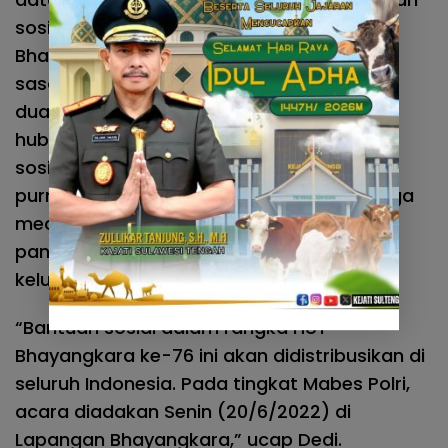
sosial 20.000 paket di Lapangan
Bhayangkara, Jakarta Selatan. Adapun
sasaran kegiatan anak yatim piatu, kaum
duafa, buruh pabrik, korban pemutusan
hubungan kerja (PHK), panti jompo, panti
sosial, panti asuhan, kaum disabilitas,
purnawirawan/warakawuri TNI-Polri, tenaga
medis, pelaku UMKM yang terdampak
pandemi, ojek pangkalan, para sopir dan
keluarga korban COVID-19.
“Bantuan sosial dalam rangka HUT
Bhayangkara ke-76 ini akan didistribusikan di
seluruh Indonesia. Pada tingkat Mabes Polri,
acara diadakan Senin (20/6/2022) di
Lapangan Bhayangkara,” ucap Dedi.