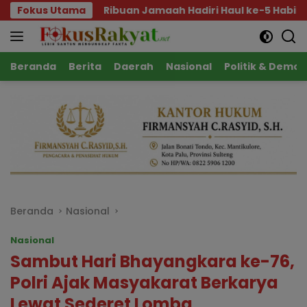
Langsung
Ribuan Jamaah Hadiri Haul ke-5 Habib Saggaf, Gubernu
Fokus Utama
ke
konten
Beranda
Berita
Daerah
Nasional
Politik & Demok
Beranda
Nasional
Nasional
Sambut Hari Bhayangkara ke-76,
Polri Ajak Masyakarat Berkarya
Lewat Sederet Lomba