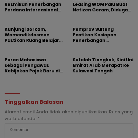
Resmikan Penerbangan
Leasing WOM Palu Buat
Perdana Internasional
Netizen Geram, Diduga
Palu-Guangzhou
Banyak Korbannya
Kunjungi Sorkam,
Pemprov Sulteng
Wamendikdasmen
Pastikan Kesiapan
Pastikan Ruang Belajar
Penerbangan
Siswa Aman dan Nyaman
Internasional Perdana
Palu-Guangzhou
Peran Mahasiswa
Setelah Tiongkok, Kini Uni
sebagai Pengawas
Emirat Arab Merapat ke
Kebijakan Pajak Baru di
Sulawesi Tengah
Dunia E-Commerce
Tinggalkan Balasan
Alamat email Anda tidak akan dipublikasikan.
Ruas yang
wajib ditandai
*