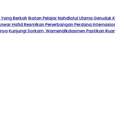
n Yang Berkah
Ikatan Pelajar Nahdlatul Ulama Geruduk
Anwar Hafid Resmikan Penerbangan Perdana Internasio
nnya
Kunjungi Sorkam, Wamendikdasmen Pastikan Ruan