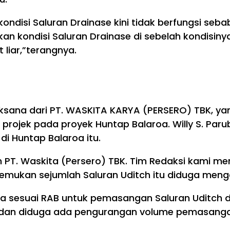
kondisi Saluran Drainase kini tidak berfungsi se
ikan kondisi Saluran Drainase di sebelah kondisiny
 liar,”terangnya.
elaksana dari PT. WASKITA KARYA (PERSERO) TBK, yan
r projek pada proyek Huntap Balaroa. Willy S. Pa
i Huntap Balaroa itu.
an PT. Waskita (Persero) TBK. Tim Redaksi kami 
 temukan sejumlah Saluran Uditch itu diduga men
 sesuai RAB untuk pemasangan Saluran Uditch d
 dan diduga ada pengurangan volume pemasangan