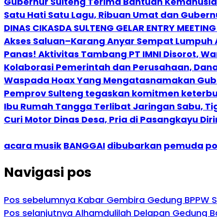
Gubernur Sulteng Terima Bantuan Kemanusia
Satu Hati Satu Lagu, Ribuan Umat dan Guber
DINAS CIKASDA SULTENG GELAR ENTRY MEETING
Akses Saluan–Karang Anyar Sempat Lumpuh A
Panas! Aktivitas Tambang PT IMNI Disorot, W
Kolaborasi Pemerintah dan Perusahaan, Dana 
Waspada Hoax Yang Mengatasnamakan Gube
Pemprov Sulteng tegaskan komitmen keterbu
Ibu Rumah Tangga Terlibat Jaringan Sabu, Tiga
Curi Motor Dinas Desa, Pria di Pasangkayu Dir
acara musik
BANGGAI
dibubarkan
pemuda
po
Navigasi pos
Pos sebelumnya
Kabar Gembira Gedung BPPW Sul
Pos selanjutnya
Alhamdulilah Delapan Gedung Bar