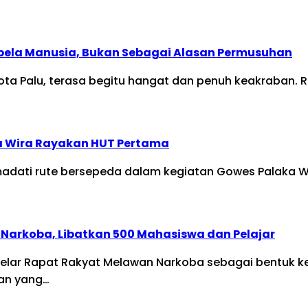
bela Manusia, Bukan Sebagai Alasan Permusuhan
 Kota Palu, terasa begitu hangat dan penuh keakraba
a Wira Rayakan HUT Pertama
dati rute bersepeda dalam kegiatan Gowes Palaka Wir
Narkoba, Libatkan 500 Mahasiswa dan Pelajar
elar Rapat Rakyat Melawan Narkoba sebagai bentuk k
tan yang…