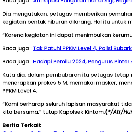
Baca juga :
Antisipasi Pungutan Liar di Sigi, Begi
Dia mengatakan, petugas memberikan pemahama
kegiatan bentuk hiburan dilarang. Hal itu untu
“Karena kegiatan ini dapat menimbulkan kerumu
Baca juga :
Tak Patuhi PPKM Level 4, Polisi Buba
Baca juga :
Hadapi Pemilu 2024, Pengurus Pinter 
Kata dia, dalam pembubaran itu petugas teta
menerapkan prokes 5 M, memakai masker, mencu
PPKM Level 4.
“Kami berharap seluruh lapisan masyarakat tid
kita bersama,” tutup Kapolsek Kintom.
(
*/Atr/Hu
Berita Terkait