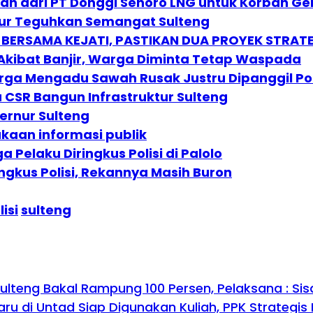
an dari PT Donggi Senoro LNG untuk Korban G
nur Teguhkan Semangat Sulteng
 BERSAMA KEJATI, PASTIKAN DUA PROYEK STRAT
kibat Banjir, Warga Diminta Tetap Waspada
arga Mengadu Sawah Rusak Justru Dipanggil Pol
CSR Bangun Infrastruktur Sulteng
rnur Sulteng
kaan informasi publik
 Pelaku Diringkus Polisi di Palolo
ingkus Polisi, Rekannya Masih Buron
lisi
sulteng
teng Bakal Rampung 100 Persen, Pelaksana : Sis
u di Untad Siap Digunakan Kuliah, PPK Strategis 