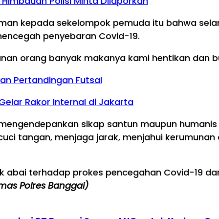
ni Himbauan Polisi Minta Dilaporkan
n kepada sekelompok pemuda itu bahwa selama
k mencegah penyebaran Covid-19.
nan orang banyak makanya kami hentikan dan bu
rkan Pertandingan Futsal
Gelar Rakor Internal di Jakarta
p mengendepankan sikap santun maupun humanis
ci tangan, menjaga jarak, menjahui kerumunan d
ak abai terhadap prokes pencegahan Covid-19 dan
mas Polres Banggai)