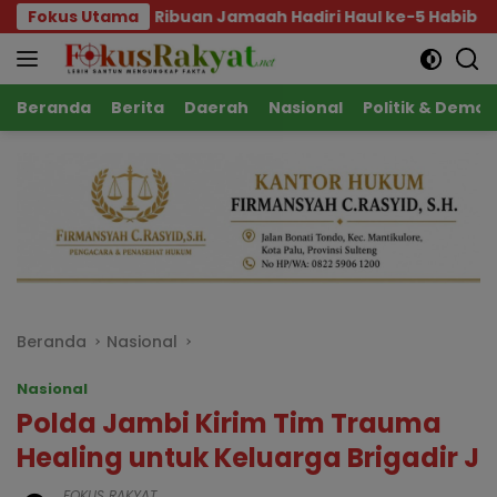
Langsung
Ribuan Jamaah Hadiri Haul ke-5 Habib Saggaf, Gubernur Aj
Fokus Utama
ke
konten
Beranda
Berita
Daerah
Nasional
Politik & Demok
Beranda
Nasional
Nasional
Polda Jambi Kirim Tim Trauma
Healing untuk Keluarga Brigadir J
FOKUS RAKYAT