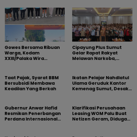
Permusuhan
Gowes Bersama Ribuan
Cipayung Plus Sumut
Warga, Kodam
Gelar Rapat Rakyat
XXIII/Palaka Wira
Melawan Narkoba,
Rayakan HUT Pertama
Libatkan 500 Mahasiswa
dan Pelajar
Taat Pajak, Syarat BBM
Ikatan Pelajar Nahdlatul
Bersubsidi Membawa
Ulama Geruduk Kantor
Keadilan Yang Berkah
Kemenag Sumut, Desak
Copot Kepala MAN 4
Medan dan Usut Dugaan
Jual Beli Jabatan
Gubernur Anwar Hafid
Klarifikasi Perusahaan
Resmikan Penerbangan
Leasing WOM Palu Buat
Perdana Internasional
Netizen Geram, Diduga
Palu-Guangzhou
Banyak Korbannya