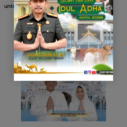
untuk almarhum yosua.
(**/ADIET)