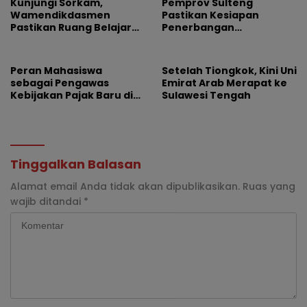
Kunjungi Sorkam,
Pemprov Sulteng
Wamendikdasmen
Pastikan Kesiapan
Pastikan Ruang Belajar
Penerbangan
Siswa Aman dan Nyaman
Internasional Perdana
Palu-Guangzhou
Peran Mahasiswa
Setelah Tiongkok, Kini Uni
sebagai Pengawas
Emirat Arab Merapat ke
Kebijakan Pajak Baru di
Sulawesi Tengah
Dunia E-Commerce
Tinggalkan Balasan
Alamat email Anda tidak akan dipublikasikan.
Ruas yang
wajib ditandai
*