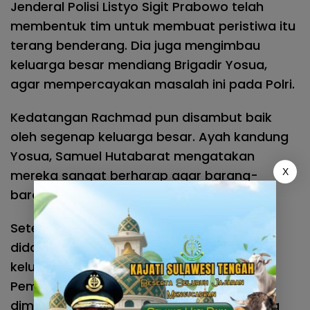
Jenderal Polisi Listyo Sigit Prabowo telah
membentuk tim untuk membuat peristiwa itu
terang benderang. Dia juga mengimbau
keluarga besar mendiang Brigadir Yosua,
agar mempercayakan masalah ini pada Polri.
Kedatangan Rachmad pun disambut baik
oleh segenap keluarga besar. Ayah kandung
Yosua, Samuel Hutabarat mengatakan
X
mereka sangat berharap agar barang-
barang Yosua bisa segera dikembalikan.
Setelah berbincang, Kapolda Jambi
didampingi kedua orang tua Yosua dan
keluarga besar, mendatangi Tempat
Pemakaman Umum (TPU) di mana Yosua
dimakamkan dan memimpin langsung doa