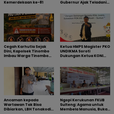
Kemerdekaan ke-81
Gubernur Ajak Teladani
Ilmu dan Perjuangan
Beliau
Cegah Karhutla Sejak
Ketua HMPS Magister PKO
Dini, Kapolsek Tinombo
UNDIKMA Soroti
Imbau Warga Tinombo
Dukungan Ketua KONI
dan Sidoan Bersama
Pusat untuk Gubernur
Menjaga Lingkungan
NTB: Jangan Jadikan
Olahraga Arena
Kepentingan Sesaat
Ancaman kepada
Ngopi Kerukunan FKUB
Wartawan Tak Bisa
Sulteng: Agama untuk
Dibiarkan, LBH Tonakodi
Membela Manusia, Bukan
Desak Aparat Bertindak
Sebagai Alasan