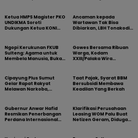
Ilmu dan Perjuangan
dan Sidoan Bersama
Beliau
Menjaga Lingkungan
Ketua HMPS Magister PKO
Ancaman kepada
UNDIKMA Soroti
Wartawan Tak Bisa
Dukungan Ketua KONI
Dibiarkan, LBH Tonakodi
Pusat untuk Gubernur
Desak Aparat Bertindak
NTB: Jangan Jadikan
Olahraga Arena
Ngopi Kerukunan FKUB
Gowes Bersama Ribuan
Kepentingan Sesaat
Sulteng: Agama untuk
Warga, Kodam
Membela Manusia, Bukan
XXIII/Palaka Wira
Sebagai Alasan
Rayakan HUT Pertama
Permusuhan
Cipayung Plus Sumut
Taat Pajak, Syarat BBM
Gelar Rapat Rakyat
Bersubsidi Membawa
Melawan Narkoba,
Keadilan Yang Berkah
Libatkan 500 Mahasiswa
dan Pelajar
Gubernur Anwar Hafid
Klarifikasi Perusahaan
Resmikan Penerbangan
Leasing WOM Palu Buat
Perdana Internasional
Netizen Geram, Diduga
Palu-Guangzhou
Banyak Korbannya