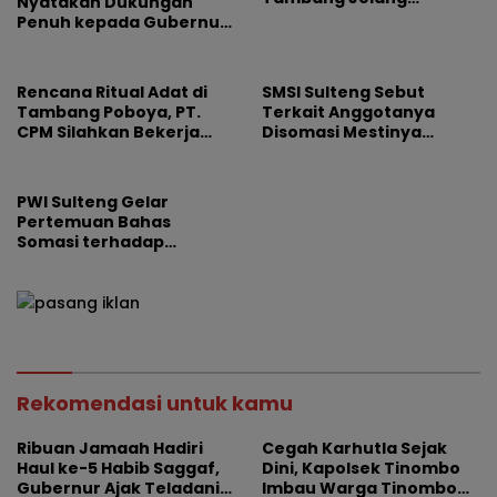
Nyatakan Dukungan
Ramadhan
Penuh kepada Gubernur
Sulteng Dr. Anwar Hafid
Rencana Ritual Adat di
SMSI Sulteng Sebut
Tambang Poboya, PT.
Terkait Anggotanya
CPM Silahkan Bekerja
Disomasi Mestinya
Tapi Jangan Lupa
Gunakan Mekanisme
Masyarakat Lokal
Pers, Andi Attas : Sangat
Keliru!
PWI Sulteng Gelar
Pertemuan Bahas
Somasi terhadap
Pijarsulteng.com
Rekomendasi untuk kamu
Ribuan Jamaah Hadiri
Cegah Karhutla Sejak
Haul ke-5 Habib Saggaf,
Dini, Kapolsek Tinombo
Gubernur Ajak Teladani
Imbau Warga Tinombo