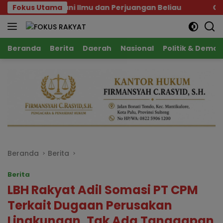
Langsung
eladani Ilmu dan Perjuangan Beliau
Fokus Utama
Cegah Karhutla
ke
konten
Beranda
Berita
Daerah
Nasional
Politik & Demok
Beranda
Berita
Berita
LBH Rakyat Adil Somasi PT CPM
Terkait Dugaan Perusakan
Lingkungan, Tak Ada Tanggapan