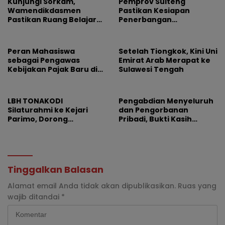
Kunjungi Sorkam,
Pemprov Sulteng
Wamendikdasmen
Pastikan Kesiapan
Pastikan Ruang Belajar
Penerbangan
Siswa Aman dan Nyaman
Internasional Perdana
Palu-Guangzhou
Peran Mahasiswa
Setelah Tiongkok, Kini Uni
sebagai Pengawas
Emirat Arab Merapat ke
Kebijakan Pajak Baru di
Sulawesi Tengah
Dunia E-Commerce
LBH TONAKODI
Pengabdian Menyeluruh
Silaturahmi ke Kejari
dan Pengorbanan
Parimo, Dorong
Pribadi, Bukti Kasih
Pengusutan Tuntas
Pemimpin Tak Pernah
Dugaan Korupsi
Pudar
Tinggalkan Balasan
Alamat email Anda tidak akan dipublikasikan.
Ruas yang
wajib ditandai
*