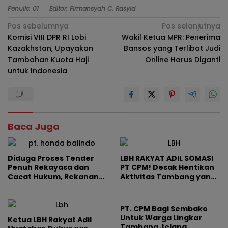
Penulis: 01
Editor: Firmansyah C. Rasyid
Navigasi
Pos sebelumnya
Pos selanjutnya
Komisi VIII DPR RI Lobi
Wakil Ketua MPR: Penerima
pos
Kazakhstan, Upayakan
Bansos yang Terlibat Judi
Tambahan Kuota Haji
Online Harus Diganti
untuk Indonesia
Baca Juga
Diduga Proses Tender
LBH RAKYAT ADIL SOMASI
Penuh Rekayasa dan
PT CPM! Desak Hentikan
Cacat Hukum, Rekanan
Aktivitas Tambang yang
Somasi Pokja BPBJ
Diduga Merusak
Banggai Kepulauan
Lingkungan
PT. CPM Bagi Sembako
Untuk Warga Lingkar
Ketua LBH Rakyat Adil
Tambang Jelang