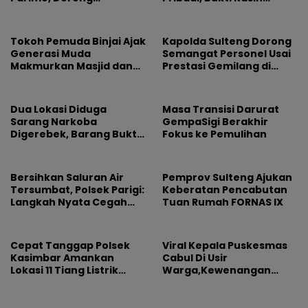
Pengusutan Tuntas
Pemimpin Tak Pernah
Dugaan Korupsi
Pudar
Tokoh Pemuda Binjai Ajak
Kapolda Sulteng Dorong
Generasi Muda
Semangat Personel Usai
Makmurkan Masjid dan
Prestasi Gemilang di
Dorong Pemkot Perkuat
Hoegeng Awards 2026
Program Maghrib
Mengaji
Dua Lokasi Diduga
Masa Transisi Darurat
Sarang Narkoba
GempaSigi Berakhir
Digerebek, Barang Bukti
Fokus ke Pemulihan
Diamankan
Bersihkan Saluran Air
Pemprov Sulteng Ajukan
Tersumbat, Polsek Parigi:
Keberatan Pencabutan
Langkah Nyata Cegah
Tuan Rumah FORNAS IX
Banjir Lewat Gotong
Royong
Cepat Tanggap Polsek
Viral Kepala Puskesmas
Kasimbar Amankan
Cabul Di Usir
Lokasi 11 Tiang Listrik
Warga,Kewenangan
Tumbang
Jabatan dan
Profesionalisme
Dipertanyakan