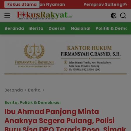
Langsung
n Nyaman
Fokus Utama
Pemprov Sulteng Pastikan Kesiapan Pene
ke
konten
Beranda
Berita
Daerah
Nasional
Politik & Demok
Beranda
Berita
Berita
,
Politik & Demokrasi
Ibu Ahmad Panjang Minta
Anaknya Segera Pulang, Polisi
Buru Sisa DPO Teroris Poso, Simak