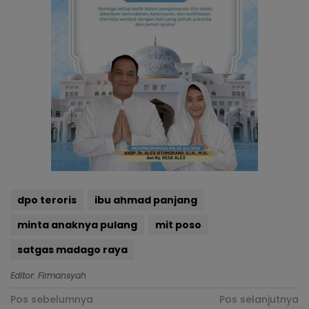
dpo teroris
ibu ahmad panjang
minta anaknya pulang
mit poso
satgas madago raya
Editor: Firmansyah
Navigasi
Pos sebelumnya
Pos selanjutnya