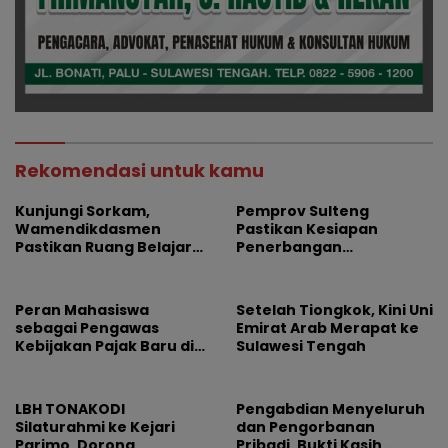
Rekomendasi untuk kamu
Kunjungi Sorkam,
Pemprov Sulteng
Wamendikdasmen
Pastikan Kesiapan
Pastikan Ruang Belajar
Penerbangan
Siswa Aman dan Nyaman
Internasional Perdana
Palu-Guangzhou
Peran Mahasiswa
Setelah Tiongkok, Kini Uni
sebagai Pengawas
Emirat Arab Merapat ke
Kebijakan Pajak Baru di
Sulawesi Tengah
Dunia E-Commerce
LBH TONAKODI
Pengabdian Menyeluruh
Silaturahmi ke Kejari
dan Pengorbanan
Parimo, Dorong
Pribadi, Bukti Kasih