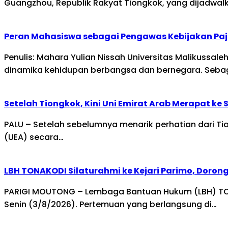
Guangzhou, Republik Rakyat Tiongkok, yang dijadwal
Peran Mahasiswa sebagai Pengawas Kebijakan Paj
Penulis: Mahara Yulian Nissah Universitas Malikussa
dinamika kehidupan berbangsa dan bernegara. Seba
Setelah Tiongkok, Kini Uni Emirat Arab Merapat ke
PALU – Setelah sebelumnya menarik perhatian dari Tion
(UEA) secara…
LBH TONAKODI Silaturahmi ke Kejari Parimo, Doro
PARIGI MOUTONG – Lembaga Bantuan Hukum (LBH) TONAK
Senin (3/8/2026). Pertemuan yang berlangsung di…