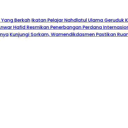
n Yang Berkah
Ikatan Pelajar Nahdlatul Ulama Geruduk
Anwar Hafid Resmikan Penerbangan Perdana Internasio
nnya
Kunjungi Sorkam, Wamendikdasmen Pastikan Ruan