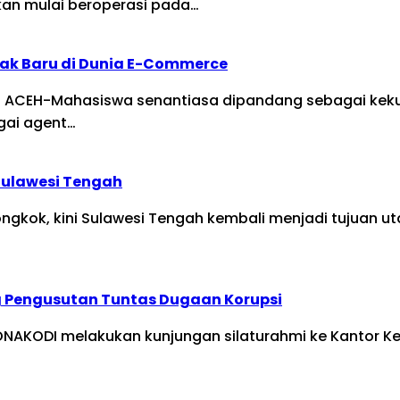
kan mulai beroperasi pada…
ak Baru di Dunia E-Commerce
leh ACEH-Mahasiswa senantiasa dipandang sebagai kekua
gai agent…
 Sulawesi Tengah
gkok, kini Sulawesi Tengah kembali menjadi tujuan utam
ng Pengusutan Tuntas Dugaan Korupsi
ODI melakukan kunjungan silaturahmi ke Kantor Kejak