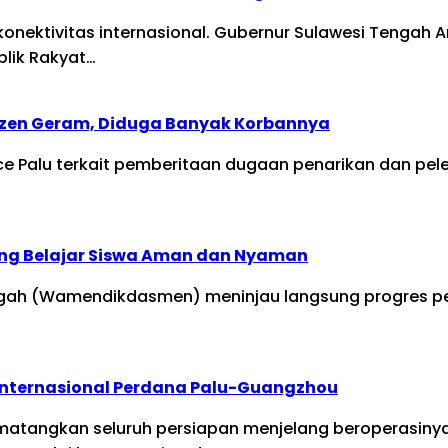
onektivitas internasional. Gubernur Sulawesi Tenga
blik Rakyat…
tizen Geram, Diduga Banyak Korbannya
nce Palu terkait pemberitaan dugaan penarikan dan pe
ng Belajar Siswa Aman dan Nyaman
ngah (Wamendikdasmen) meninjau langsung progres pe
Internasional Perdana Palu-Guangzhou
ematangkan seluruh persiapan menjelang beroperasinya