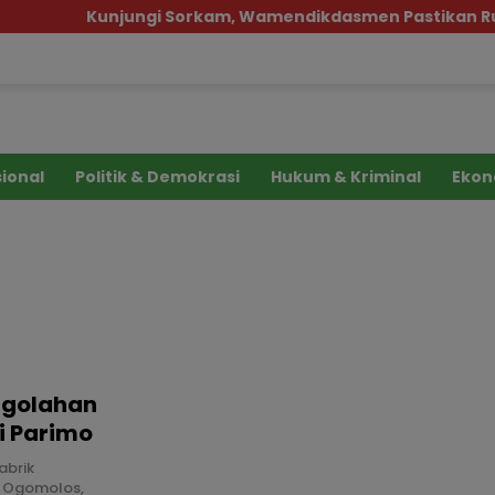
Kunjungi Sorkam, Wamendikdasmen Pastikan Ruan
ional
Politik & Demokrasi
Hukum & Kriminal
Ekon
engolahan
i Parimo
abrik
a Ogomolos,