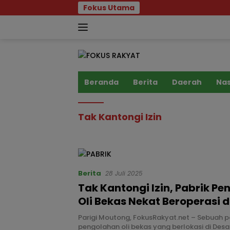
Langsung
Fokus Utama
ke
konten
Beranda
Berita
Daerah
Nas
Tak Kantongi Izin
Berita
28 Juli 2025
Tak Kantongi Izin, Pabrik P
Oli Bekas Nekat Beroperasi d
Parigi Moutong, FokusRakyat.net – Sebuah p
pengolahan oli bekas yang berlokasi di Des