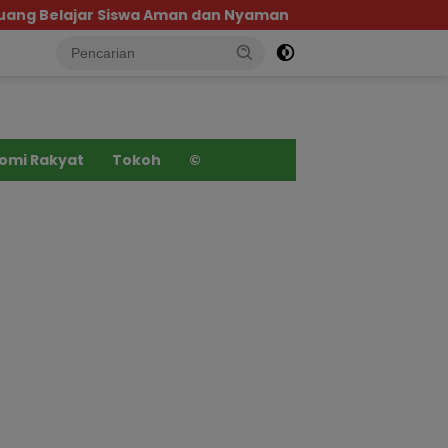
g Belajar Siswa Aman dan Nyaman
Pemprov Sulten
omi Rakyat
Tokoh
©