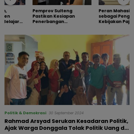
Pemprov Sulteng
Peran Mahasiswa
Pastikan Kesiapan
sebagai Pengawas
Penerbangan
Kebijakan Pajak Baru di
Internasional Perdana
Dunia E-Commerce
Palu-Guangzhou
Politik & Demokrasi
30 September 2024
Rahmad Arsyad Serukan Kesadaran Politik,
Ajak Warga Donggala Tolak Politik Uang di