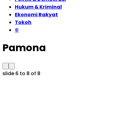
Hukum & Kriminal
Ekonomi Rakyat
Tokoh
©
Pamona
slide
6 to 8
of 8