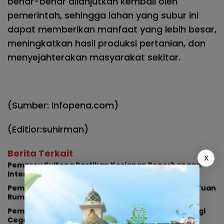
benar-benar dilanjutkan kembali oleh
pemerintah, sehingga lahan yang subur ini
dapat memberikan manfaat yang lebih besar,
meningkatkan hasil produksi pertanian, dan
menyejahterakan masyarakat sekitar.
(Sumber: Infopena.com)
(Editior:suhirman)
Berita Terkait
X
Pemprov Sulteng Pastikan Kesiapan Penerbangan
Internasional Perdana Palu-Guangzhou
Pemprov Sulteng Ajukan Keberatan Pencabutan Tuan
Rumah FORNAS IX
Pemprov Sulteng, KPK, dan ATR/BPN Perkuat Sinergi
Cegah Korupsi di Sektor Pertanahan