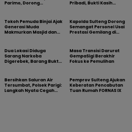
Parimo, Dorong
Pribadi, Bukti Kasih
Pengusutan Tuntas
Pemimpin Tak Pernah
Dugaan Korupsi
Pudar
Tokoh Pemuda Binjai Ajak
Kapolda Sulteng Dorong
Generasi Muda
Semangat Personel Usai
Makmurkan Masjid dan
Prestasi Gemilang di
Dorong Pemkot Perkuat
Hoegeng Awards 2026
Program Maghrib
Mengaji
Dua Lokasi Diduga
Masa Transisi Darurat
Sarang Narkoba
GempaSigi Berakhir
Digerebek, Barang Bukti
Fokus ke Pemulihan
Diamankan
Bersihkan Saluran Air
Pemprov Sulteng Ajukan
Tersumbat, Polsek Parigi:
Keberatan Pencabutan
Langkah Nyata Cegah
Tuan Rumah FORNAS IX
Banjir Lewat Gotong
Royong