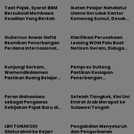
Taat Pajak, Syarat BBM
Ikatan Pelajar Nahdlatul
Bersubsidi Membawa
Ulama Geruduk Kantor
Keadilan Yang Berkah
Kemenag Sumut, Desak
Copot Kepala MAN 4
Medan dan Usut Dugaan
Jual Beli Jabatan
Gubernur Anwar Hafid
Klarifikasi Perusahaan
Resmikan Penerbangan
Leasing WOM Palu Buat
Perdana Internasional
Netizen Geram, Diduga
Palu-Guangzhou
Banyak Korbannya
Kunjungi Sorkam,
Pemprov Sulteng
Wamendikdasmen
Pastikan Kesiapan
Pastikan Ruang Belajar
Penerbangan
Siswa Aman dan Nyaman
Internasional Perdana
Palu-Guangzhou
Peran Mahasiswa
Setelah Tiongkok, Kini Uni
sebagai Pengawas
Emirat Arab Merapat ke
Kebijakan Pajak Baru di
Sulawesi Tengah
Dunia E-Commerce
LBH TONAKODI
Pengabdian Menyeluruh
Silaturahmi ke Kejari
dan Pengorbanan