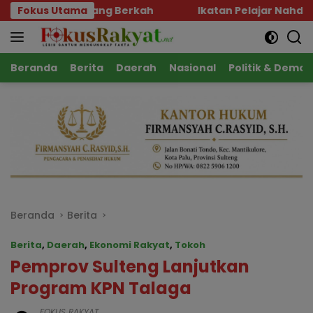
Langsung
n Yang Berkah
Fokus Utama
Ikatan Pelajar Nahdlatul Ulama Ge
ke
konten
Beranda
Berita
Daerah
Nasional
Politik & Demok
Beranda
Berita
Berita
,
Daerah
,
Ekonomi Rakyat
,
Tokoh
Pemprov Sulteng Lanjutkan
Program KPN Talaga
FOKUS RAKYAT