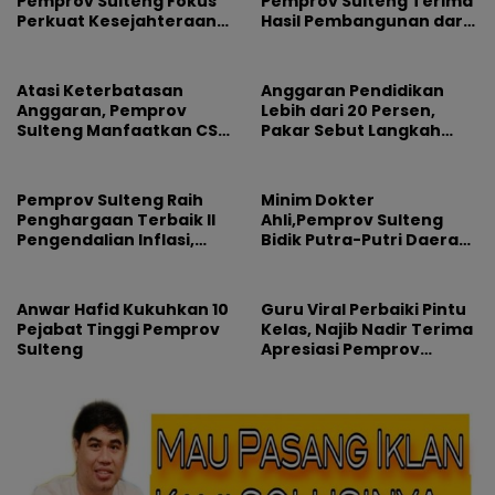
Pemprov Sulteng Fokus
Pemprov Sulteng Terima
Perkuat Kesejahteraan
Hasil Pembangunan dari
Keluarga
Dana CSR Perusahaan
Atasi Keterbatasan
Anggaran Pendidikan
Anggaran, Pemprov
Lebih dari 20 Persen,
Sulteng Manfaatkan CSR
Pakar Sebut Langkah
Perusahaan Tambang
Cerdas Pemprov Sulteng
Perbaiki Jalan
Pemprov Sulteng Raih
Minim Dokter
Penghargaan Terbaik II
Ahli,Pemprov Sulteng
Pengendalian Inflasi,
Bidik Putra-Putri Daerah
Terima Insentif Rp2 Miliar
Jadi Solusi
Anwar Hafid Kukuhkan 10
Guru Viral Perbaiki Pintu
Pejabat Tinggi Pemprov
Kelas, Najib Nadir Terima
Sulteng
Apresiasi Pemprov
Sulteng di HUT ke-62