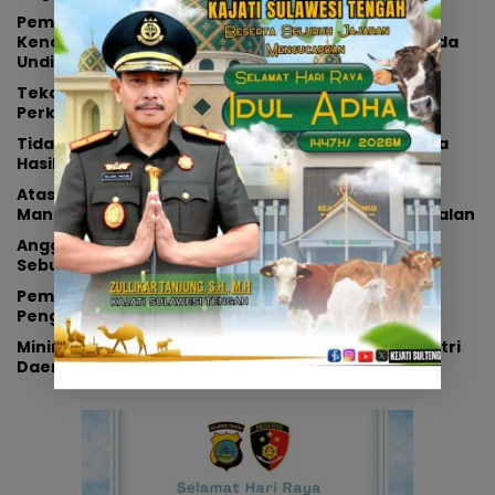
Pemprov Sulteng Luncurkan Insentif Pajak
Kendaraan: Bebas Denda dan Diskon 50 Persen, Ada
Undian Umrah
Tekan Angka Stunting, Pemprov Sulteng Fokus
Perkuat Kesejahteraan Keluarga
Tidak Terima Uang Tunai, Pemprov Sulteng Terima
Hasil Pembangunan dari Dana CSR Perusahaan
Atasi Keterbatasan Anggaran, Pemprov Sulteng
Manfaatkan CSR Perusahaan Tambang Perbaiki Jalan
Anggaran Pendidikan Lebih dari 20 Persen, Pakar
Sebut Langkah Cerdas Pemprov Sulteng
Pemprov Sulteng Raih Penghargaan Terbaik II
Pengendalian Inflasi, Terima Insentif Rp2 Miliar
Minim Dokter Ahli,Pemprov Sulteng Bidik Putra-Putri
Daerah Jadi Solusi