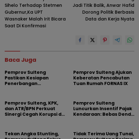
pos
Sihelo Terhadap Stetmen
Jadi Titik Balik, Anwar Hafid
Gubernur,Ka UPT
Dorong Politik Berbasis
Wasnaker Malah Irit Bicara
Data dan Kerja Nyata
Saat Di Konfirmasi
Baca Juga
Pemprov Sulteng
Pemprov Sulteng Ajukan
Pastikan Kesiapan
Keberatan Pencabutan
Penerbangan
Tuan Rumah FORNAS IX
Internasional Perdana
Palu-Guangzhou
Pemprov Sulteng, KPK,
Pemprov Sulteng
dan ATR/BPN Perkuat
Luncurkan Insentif Pajak
Sinergi Cegah Korupsi di
Kendaraan: Bebas Denda
Sektor Pertanahan
dan Diskon 50 Persen,
Ada Undian Umrah
Tekan Angka Stunting,
Tidak Terima Uang Tunai,