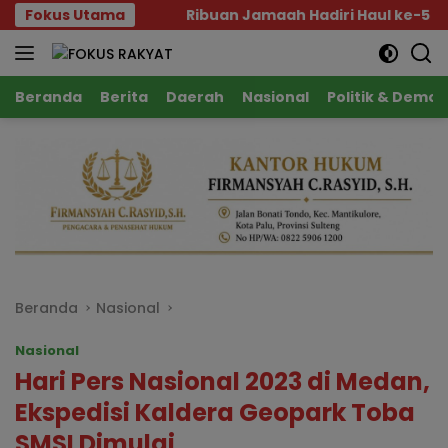
Langsung
e-81
Fokus Utama
Ribuan Jamaah Hadiri Haul ke-5 Habib Saggaf,
ke
konten
Beranda
Berita
Daerah
Nasional
Politik & Demok
Beranda
Nasional
Nasional
Hari Pers Nasional 2023 di Medan,
Ekspedisi Kaldera Geopark Toba
SMSI Dimulai