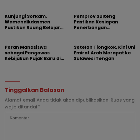
Palu-Guangzhou
Banyak Korbannya
Kunjungi Sorkam,
Pemprov Sulteng
Wamendikdasmen
Pastikan Kesiapan
Pastikan Ruang Belajar
Penerbangan
Siswa Aman dan Nyaman
Internasional Perdana
Palu-Guangzhou
Peran Mahasiswa
Setelah Tiongkok, Kini Uni
sebagai Pengawas
Emirat Arab Merapat ke
Kebijakan Pajak Baru di
Sulawesi Tengah
Dunia E-Commerce
Tinggalkan Balasan
Alamat email Anda tidak akan dipublikasikan.
Ruas yang
wajib ditandai
*