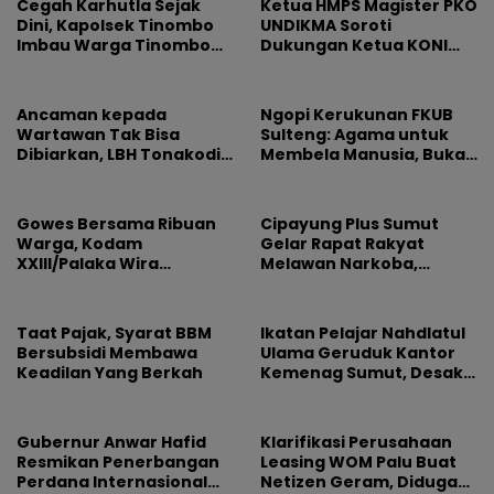
Cegah Karhutla Sejak
Ketua HMPS Magister PKO
Dini, Kapolsek Tinombo
UNDIKMA Soroti
Imbau Warga Tinombo
Dukungan Ketua KONI
dan Sidoan Bersama
Pusat untuk Gubernur
Menjaga Lingkungan
NTB: Jangan Jadikan
Olahraga Arena
Ancaman kepada
Ngopi Kerukunan FKUB
Kepentingan Sesaat
Wartawan Tak Bisa
Sulteng: Agama untuk
Dibiarkan, LBH Tonakodi
Membela Manusia, Bukan
Desak Aparat Bertindak
Sebagai Alasan
Permusuhan
Gowes Bersama Ribuan
Cipayung Plus Sumut
Warga, Kodam
Gelar Rapat Rakyat
XXIII/Palaka Wira
Melawan Narkoba,
Rayakan HUT Pertama
Libatkan 500 Mahasiswa
dan Pelajar
Taat Pajak, Syarat BBM
Ikatan Pelajar Nahdlatul
Bersubsidi Membawa
Ulama Geruduk Kantor
Keadilan Yang Berkah
Kemenag Sumut, Desak
Copot Kepala MAN 4
Medan dan Usut Dugaan
Jual Beli Jabatan
Gubernur Anwar Hafid
Klarifikasi Perusahaan
Resmikan Penerbangan
Leasing WOM Palu Buat
Perdana Internasional
Netizen Geram, Diduga