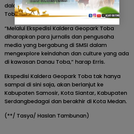
dalam mempertahankan Kaldera Geopark
Toba yang telah diraih Sumut.
“Melalui Ekspedisi Kaldera Geopark Toba
diharapkan para jurnalis dan pengusaha
media yang bergabung di SMSI dalam
mengexplore keindahan dan culture yang ada
di kawasan Danau Toba,” harap Erris.
Ekspedisi Kaldera Geopark Toba tak hanya
sampai di sini saja, akan berlanjut ke
Kabupaten Samosir, Kota Siantar, Kabupaten
Serdangbedagai dan berakhir di Kota Medan.
(**/ Tasya/ Haslan Tambunan)