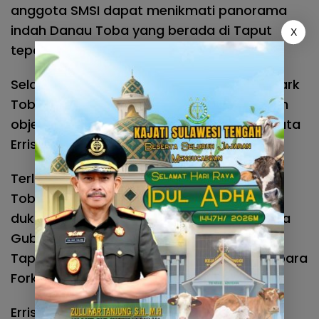
anggota SMSI dapat menikmati panorama
indah Danau Toba yang berada di Taput
X
tepatnya Geosite Huta Ginjang.
Selain itu, peserta Ekspedisi Kaldera Geopark
Toba juga akan digiring mengitari sejumlah
objek wisata Kabupaten Taput lainnya,” kata
Erris.
Terlaksananya Ekspedisi Kaldera Geopark
Toba yang SMSI Sumut tak terlepas dari
dukungan seluruh stakeholder, diantaranya
Gubernur Sumut, Kapolda Sumut, Bupati
Taput, Bupati Samosir, Bupati Sergai dan para
Forkominda se-Sumut.
Erris mengaku, inilah dukungan nyata SMSI