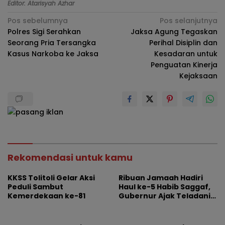
Editor: Atarisyah Azhar
Navigasi
Pos sebelumnya
Pos selanjutnya
Polres Sigi Serahkan
Jaksa Agung Tegaskan
pos
Seorang Pria Tersangka
Perihal Disiplin dan
Kasus Narkoba ke Jaksa
Kesadaran untuk
Penguatan Kinerja
Kejaksaan
Rekomendasi untuk kamu
KKSS Tolitoli Gelar Aksi
Ribuan Jamaah Hadiri
Peduli Sambut
Haul ke-5 Habib Saggaf,
Kemerdekaan ke-81
Gubernur Ajak Teladani
Ilmu dan Perjuangan
Beliau