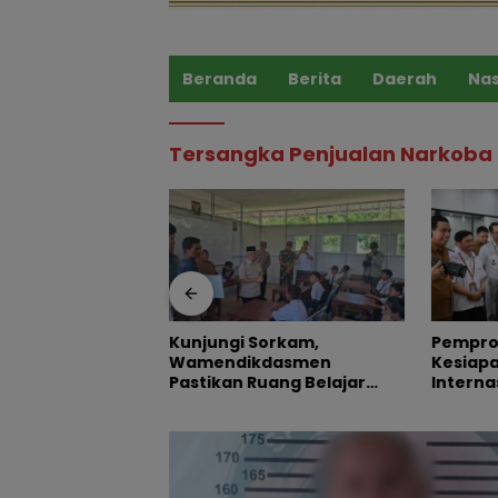
Beranda
Berita
Daerah
Nas
Tersangka Penjualan Narkoba
Sorkam,
Pemprov Sulteng Pastikan
Peran 
dasmen
Kesiapan Penerbangan
Pengawa
uang Belajar
Internasional Perdana
Baru d
n dan Nyaman
Palu-Guangzhou