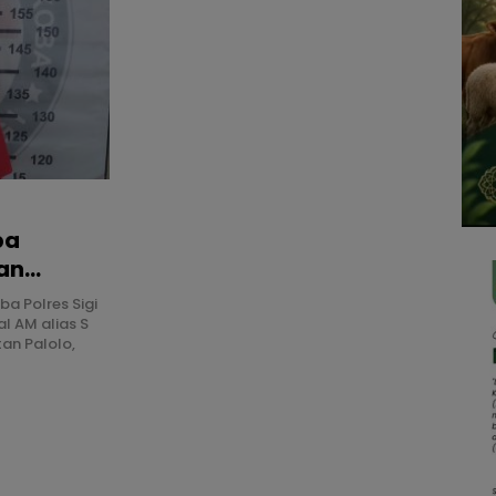
ba
uan
ba Polres Sigi
l AM alias S
an Palolo,