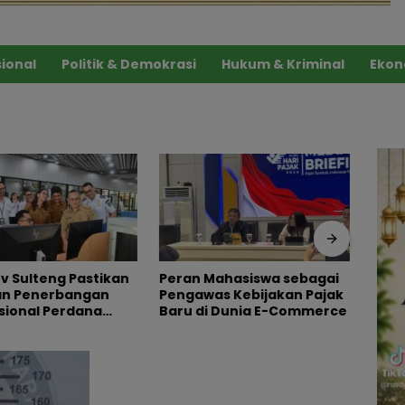
ional
Politik & Demokrasi
Hukum & Kriminal
Ekon
Mahasiswa sebagai
Setelah Tiongkok, Kini Uni
Peng
s Kebijakan Pajak
Emirat Arab Merapat ke
dan 
i Dunia E-Commerce
Sulawesi Tengah
Bukt
Pern