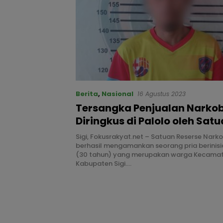
Berita
,
Nasional
16 Agustus 2023
Tersangka Penjualan Narko
Diringkus di Palolo oleh Sat
Reserse Narkoba Polres Sigi
Sigi, Fokusrakyat.net – Satuan Reserse Narko
berhasil mengamankan seorang pria berinisia
(30 tahun) yang merupakan warga Kecamat
Kabupaten Sigi….