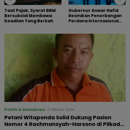
Taat Pajak, Syarat BBM
Gubernur Anwar Hafid
Bersubsidi Membawa
Resmikan Penerbangan
Keadilan Yang Berkah
Perdana Internasional
Palu-Guangzhou
Politik & Demokrasi
11 Oktober 2024
Petani Witaponda Solid Dukung Paslon
Nomor 4 Rachmansyah-Harsono di Pilkada