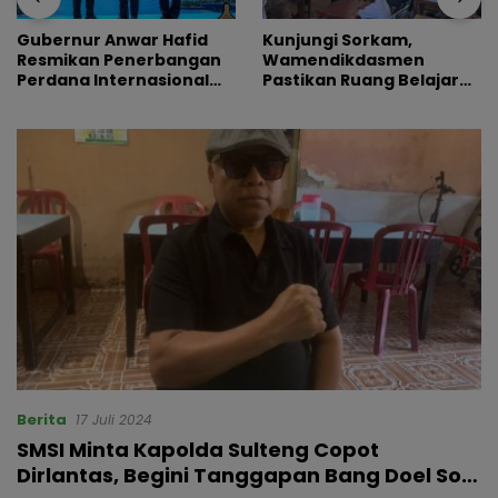
Gubernur Anwar Hafid
Kunjungi Sorkam,
Resmikan Penerbangan
Wamendikdasmen
Perdana Internasional
Pastikan Ruang Belajar
Palu-Guangzhou
Siswa Aman dan Nyaman
Berita
17 Juli 2024
SMSI Minta Kapolda Sulteng Copot
Dirlantas, Begini Tanggapan Bang Doel Soal