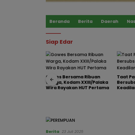
Beranda
Berita
Daerah
Nas
Siap Edar
Gowes Bersama Ribuan
Taat Pa
Warga, Kodam XXIII/Palaka
Bersub
n Menyeluruh
Wira Rayakan HUT Pertama
Keadila
banan Pribadi,
h Pemimpin Tak
dar
Berita
23 Juli 2025