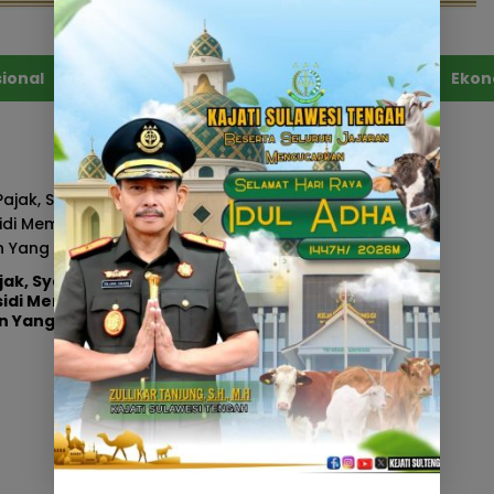
ional
Politik & Demokrasi
Hukum & Kriminal
Ekon
jak, Syarat BBM
sidi Membawa
Kunj
n Yang Berkah
Wam
Gubernur Anwar Hafid
Past
Resmikan Penerbangan
Sisw
Perdana Internasional
Palu-Guangzhou