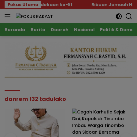
Langsung
 Sambut Kemerdekaan ke-81
Fokus Utama
Ribuan Jamaah Hadiri Ha
ke
konten
Beranda
Berita
Daerah
Nasional
Politik & Demok
danrem 132 tadulako