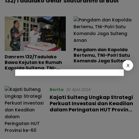
132/Tadulako Gelar Silaturahmi di Buol
Pangdam dan Kapolda
Bertemu, TNI-Polri Satu
Danrem 132/Tadulako
Komando Jaga Sulteng
Bawa Kejutan ke Rumah
X
Aman
Kapolda Sulteng, TNI-
Polri Tunjukkan
Kekompakan di HUT
Bhayangkara Ke-79
Berita
30 April 2024
Kajati Sulteng Ungkap Strategi
Perkuat Investasi dan Keadilan
dalam Peringatan HUT Provinsi
ke-60