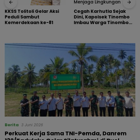
Cegah Karhutla Sejak
KKSS Tolitoli Gelar Aksi
Dini, Kapolsek Tinombo
Peduli Sambut
Imbau Warga Tinombo
Kemerdekaan ke-81
dan Sidoan Bersama
Menjaga Lingkungan
Berita
3 Juni 2026
Perkuat Kerja Sama TNI-Pemda, Danrem