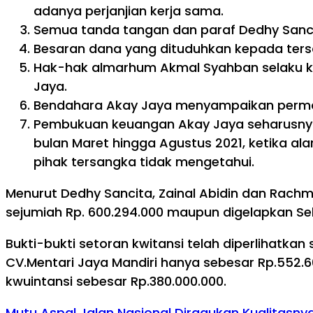
adanya perjanjian kerja sama.
Semua tanda tangan dan paraf Dedhy Sancit
Besaran dana yang dituduhkan kepada ters
Hak-hak almarhum Akmal Syahban selaku ka
Jaya.
Bendahara Akay Jaya menyampaikan permas
Pembukuan keuangan Akay Jaya seharusnya 
bulan Maret hingga Agustus 2021, ketika a
pihak tersangka tidak mengetahui.
Menurut Dedhy Sancita, Zainal Abidin dan Rach
sejumiah Rp. 600.294.000 maupun digelapkan Seb
Bukti-bukti setoran kwitansi telah diperlihatk
CV.Mentari Jaya Mandiri hanya sebesar Rp.552.6
kwuintansi sebesar Rp.380.000.000.
Mutu Aspal Jalan Nasional Diragukan Kualitasny