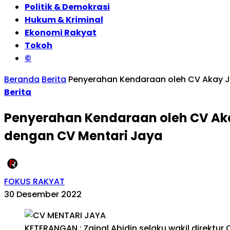
Politik & Demokrasi
Hukum & Kriminal
Ekonomi Rakyat
Tokoh
©
Beranda
Berita
Penyerahan Kendaraan oleh CV Akay J
Berita
Penyerahan Kendaraan oleh CV Aka
dengan CV Mentari Jaya
FOKUS RAKYAT
30 Desember 2022
KETERANGAN : Zainal Abidin selaku wakil direktur