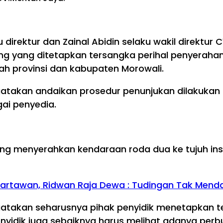
direktur dan Zainal Abidin selaku wakil direktur
ang yang ditetapkan tersangka perihal penyeraha
ah provinsi dan kabupaten Morowali.
gatakan andaikan prosedur penunjukan dilakukan 
ai penyedia.
yang menyerahkan kendaraan roda dua ke tujuh in
i Wartawan, Ridwan Raja Dewa : Tudingan Tak Mend
ngatakan seharusnya pihak penyidik menetapkan te
penyidik juga sebaiknya harus melihat adanya per