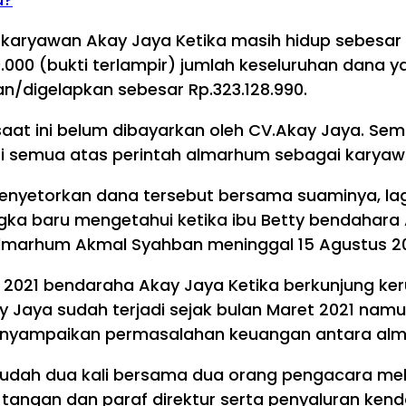
 karyawan Akay Jaya Ketika masih hidup sebesar 
0.000 (bukti terlampir) jumlah keseluruhan dana 
kan/digelapkan sebesar Rp.323.128.990.
t ini belum dibayarkan oleh CV.Akay Jaya. Semu
i semua atas perintah almarhum sebagai karyawa
menyetorkan dana tersebut bersama suaminya, l
gka baru mengetahui ketika ibu Betty bendahara
 almarhum Akmal Syahban meninggal 15 Agustus 20
us 2021 bendaraha Akay Jaya Ketika berkunjung 
aya sudah terjadi sejak bulan Maret 2021 namu
menyampaikan permasalahan keuangan antara al
n sudah dua kali bersama dua orang pengacara me
 tangan dan paraf direktur serta penyaluran ke