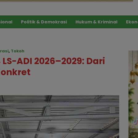
ional
Politik & Demokrasi
Hukum & Kriminal
Ekon
rasi
,
Tokoh
 LS-ADI 2026–2029: Dari
Konkret