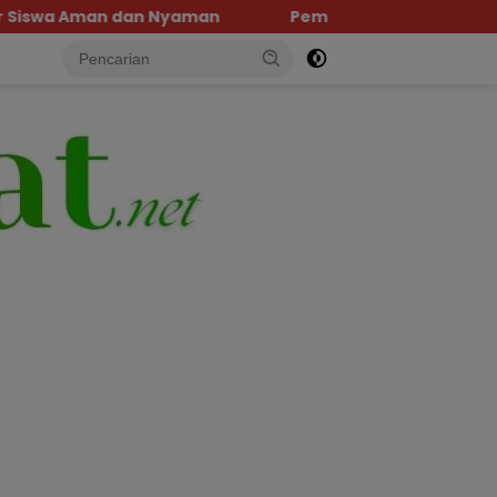
Pemprov Sulteng Pastikan Kesiapan Penerbangan In