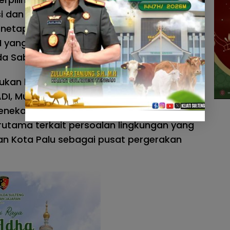
si dan Demokrasi Indonesia (PB LS-ADI)
etapan hasil pemilihan ini berlangsung
yang digelar di Sekretariat PB LS-ADI,
a Sabtu, 6 Juni 2026.
ukan langsung oleh Ketua Dewan
DI, Muhammad Sadig Alhabsyie, S.Th.I.,
nekankan peran strategis LS-ADI untuk
utama terkait persoalan lingkungan yang
gan Kota Palu sebagai pusat pergerakan