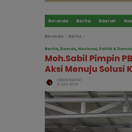
Beranda
Berita
Daerah
Nas
Beranda
Berita
Berita
,
Daerah
,
Nasional
,
Politik & Demok
Moh.Sabil Pimpin PB
Aksi Menuju Solusi 
FOKUS RAKYAT
8 Juni 2026