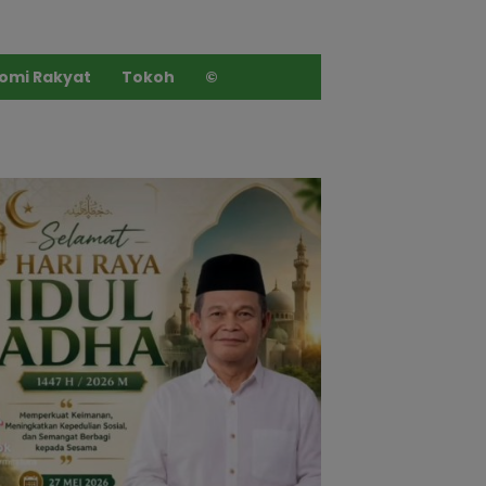
omi Rakyat
Tokoh
©