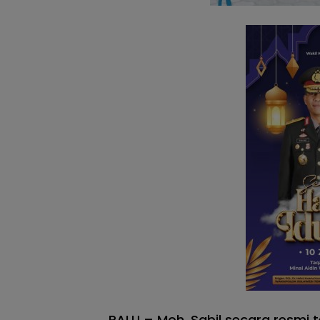
PALU – Moh. Sabil secara resmi t