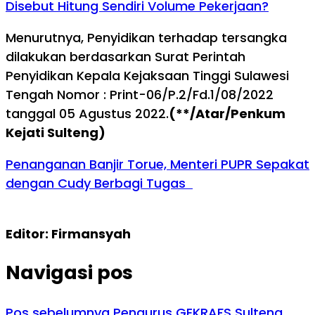
Disebut Hitung Sendiri Volume Pekerjaan?
Menurutnya, Penyidikan terhadap tersangka
dilakukan berdasarkan Surat Perintah
Penyidikan Kepala Kejaksaan Tinggi Sulawesi
Tengah Nomor : Print-06/P.2/Fd.1/08/2022
tanggal 05 Agustus 2022.
(**/Atar/Penkum
Kejati Sulteng)
Penanganan Banjir Torue, Menteri PUPR Sepakat
dengan Cudy Berbagi Tugas
Editor: Firmansyah
Navigasi pos
Pos sebelumnya
Pengurus GEKRAFS Sulteng