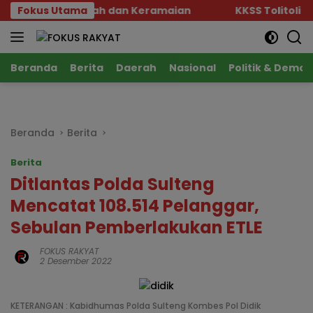
Langsung
 Tempat Ibadah dan Keramaian
Fokus Utama
KKSS Tolitoli Gelar
ke
konten
Beranda
Berita
Daerah
Nasional
Politik & Demok
Beranda
Berita
Berita
Ditlantas Polda Sulteng
Mencatat 108.514 Pelanggar,
Sebulan Pemberlakukan ETLE
FOKUS RAKYAT
2 Desember 2022
KETERANGAN : Kabidhumas Polda Sulteng Kombes Pol Didik