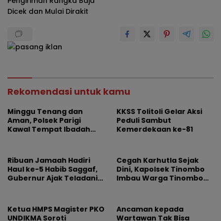
Pengiriman Rangka Baja
Dicek dan Mulai Dirakit
Rekomendasi untuk kamu
Minggu Tenang dan
KKSS Tolitoli Gelar Aksi
Aman, Polsek Parigi
Peduli Sambut
Kawal Tempat Ibadah
Kemerdekaan ke-81
dan Keramaian
Ribuan Jamaah Hadiri
Cegah Karhutla Sejak
Haul ke-5 Habib Saggaf,
Dini, Kapolsek Tinombo
Gubernur Ajak Teladani
Imbau Warga Tinombo
Ilmu dan Perjuangan
dan Sidoan Bersama
Beliau
Menjaga Lingkungan
Ketua HMPS Magister PKO
Ancaman kepada
UNDIKMA Soroti
Wartawan Tak Bisa