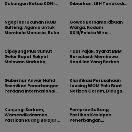
Dukungan Ketua KONI
Dibiarkan, LBH Tonakodi
Pusat untuk Gubernur
Desak Aparat Bertindak
NTB: Jangan Jadikan
Olahraga Arena
Ngopi Kerukunan FKUB
Gowes Bersama Ribuan
Kepentingan Sesaat
Sulteng: Agama untuk
Warga, Kodam
Membela Manusia, Bukan
XXIII/Palaka Wira
Sebagai Alasan
Rayakan HUT Pertama
Permusuhan
Cipayung Plus Sumut
Taat Pajak, Syarat BBM
Gelar Rapat Rakyat
Bersubsidi Membawa
Melawan Narkoba,
Keadilan Yang Berkah
Libatkan 500 Mahasiswa
dan Pelajar
Gubernur Anwar Hafid
Klarifikasi Perusahaan
Resmikan Penerbangan
Leasing WOM Palu Buat
Perdana Internasional
Netizen Geram, Diduga
Palu-Guangzhou
Banyak Korbannya
Kunjungi Sorkam,
Pemprov Sulteng
Wamendikdasmen
Pastikan Kesiapan
Pastikan Ruang Belajar
Penerbangan
Siswa Aman dan Nyaman
Internasional Perdana
Palu-Guangzhou