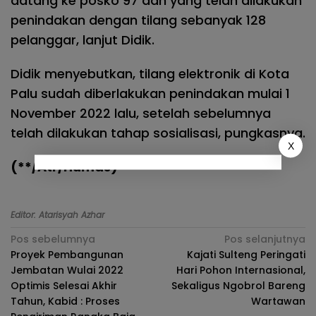
datang ke posko 97 dan yang telah dilakukan
penindakan dengan tilang sebanyak 128
pelanggar, lanjut Didik.
Didik menyebutkan, tilang elektronik di Kota
Palu sudah diberlakukan penindakan mulai 1
November 2022 lalu, setelah sebelumnya
telah dilakukan tahap sosialisasi, pungkasnya.
X
(**/Atr/Humas)
Editor: Atarisyah Azhar
Navigasi
Pos sebelumnya
Pos selanjutnya
Proyek Pembangunan
Kajati Sulteng Peringati
pos
Jembatan Wulai 2022
Hari Pohon Internasional,
Optimis Selesai Akhir
Sekaligus Ngobrol Bareng
Tahun, Kabid : Proses
Wartawan