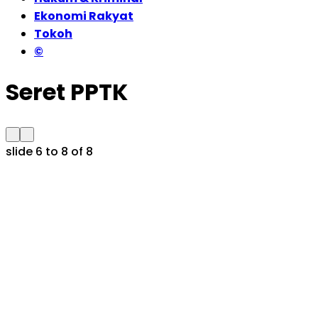
Ekonomi Rakyat
Tokoh
©
Seret PPTK
slide
6 to 8
of 8