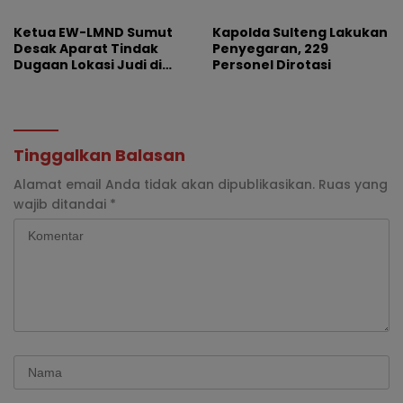
Profesionalisme
Dipertanyakan
Ketua EW-LMND Sumut
Kapolda Sulteng Lakukan
Desak Aparat Tindak
Penyegaran, 229
Dugaan Lokasi Judi di
Personel Dirotasi
Lubuk Pakam
Tinggalkan Balasan
Alamat email Anda tidak akan dipublikasikan.
Ruas yang
wajib ditandai
*