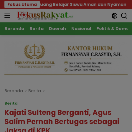
Langsung
ikan Ruang Belajar Siswa Aman dan Nyaman
Fokus Utama
Pemp
ke
konten
Beranda
Berita
Daerah
Nasional
Politik & Demok
Beranda
Berita
Berita
Kajati Sulteng Berganti, Agus
Salim Pernah Bertugas sebagai
Jaksa di KPK