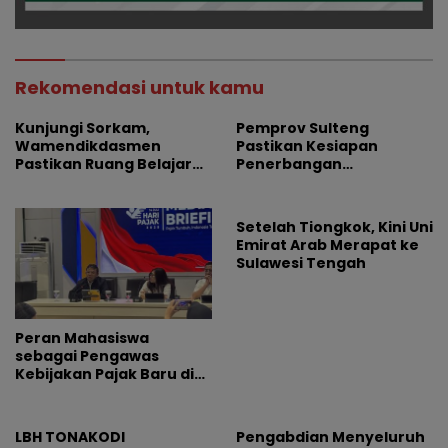
Rekomendasi untuk kamu
Kunjungi Sorkam,
Pemprov Sulteng
Wamendikdasmen
Pastikan Kesiapan
Pastikan Ruang Belajar
Penerbangan
Siswa Aman dan Nyaman
Internasional Perdana
Palu-Guangzhou
Setelah Tiongkok, Kini Uni
Emirat Arab Merapat ke
Sulawesi Tengah
Peran Mahasiswa
sebagai Pengawas
Kebijakan Pajak Baru di
Dunia E-Commerce
LBH TONAKODI
Pengabdian Menyeluruh