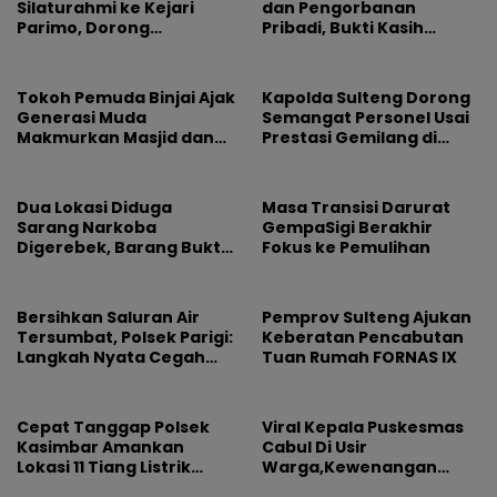
Silaturahmi ke Kejari
dan Pengorbanan
Parimo, Dorong
Pribadi, Bukti Kasih
Pengusutan Tuntas
Pemimpin Tak Pernah
Dugaan Korupsi
Pudar
Tokoh Pemuda Binjai Ajak
Kapolda Sulteng Dorong
Generasi Muda
Semangat Personel Usai
Makmurkan Masjid dan
Prestasi Gemilang di
Dorong Pemkot Perkuat
Hoegeng Awards 2026
Program Maghrib
Mengaji
Dua Lokasi Diduga
Masa Transisi Darurat
Sarang Narkoba
GempaSigi Berakhir
Digerebek, Barang Bukti
Fokus ke Pemulihan
Diamankan
Bersihkan Saluran Air
Pemprov Sulteng Ajukan
Tersumbat, Polsek Parigi:
Keberatan Pencabutan
Langkah Nyata Cegah
Tuan Rumah FORNAS IX
Banjir Lewat Gotong
Royong
Cepat Tanggap Polsek
Viral Kepala Puskesmas
Kasimbar Amankan
Cabul Di Usir
Lokasi 11 Tiang Listrik
Warga,Kewenangan
Tumbang
Jabatan dan