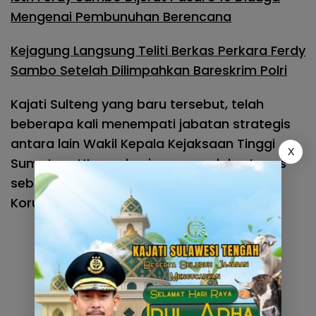
Mengenai Pembunuhan Berencana
Kejagung Langsung Teliti Berkas Perkara Ferdy
Sambo Setelah Dilimpahkan Bareskrim Polri
Kajati Sulteng yang baru tersebut, telah
beberapa kali menempati jabatan strategis
antara lain Wakil Kepala Kejaksaan Tinggi
X
Sumatera Utara, dan juga pernah bertugas
sebagai Jaksa di Komisi Pemberantasan
Korupsi (KPK) RI.
(*/Atr/Penkum)