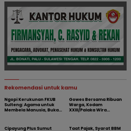
Rekomendasi untuk kamu
Ngopi Kerukunan FKUB
Gowes Bersama Ribuan
Sulteng: Agama untuk
Warga, Kodam
Membela Manusia, Bukan
XXIII/Palaka Wira
Sebagai Alasan
Rayakan HUT Pertama
Permusuhan
Cipayung Plus Sumut
Taat Pajak, Syarat BBM