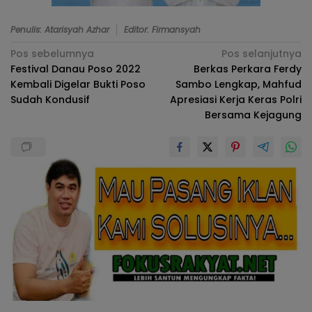
Penulis: Atarisyah Azhar
Editor: Firmansyah
Navigasi
Pos sebelumnya
Pos selanjutnya
Festival Danau Poso 2022
Berkas Perkara Ferdy
pos
Kembali Digelar Bukti Poso
Sambo Lengkap, Mahfud
Sudah Kondusif
Apresiasi Kerja Keras Polri
Bersama Kejagung