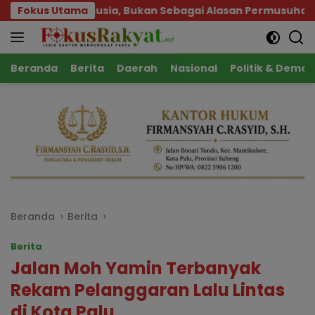
Langsung
a Manusia, Bukan Sebagai Alasan Permusuhan
Fokus Utama
Gow
ke
konten
Beranda
Berita
Daerah
Nasional
Politik & Demok
Beranda
Berita
Berita
Jalan Moh Yamin Terbanyak
Rekam Pelanggaran Lalu Lintas
di Kota Palu