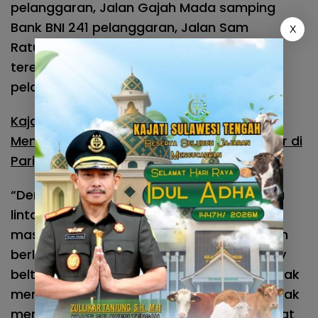
pelanggaran, Jalan Gajah Mada samping
Bank BNI 241 pelanggaran, Jalan Sam
X
Ratulangi depan Kantor Gubernur nihil,
terekam ETLE mobile/kamera handled 6
pelanggaran.
Kajari Parimo Dilantik, Kajati Sulteng
Mengharapkan Usut Tuntas Perkara Tipikor di
Parigi Moutong
“Dengan tingginya angka pelanggaran lalu
lintas yang terekam ETLE diharapkan
masyarakat dapat memperbaiki diri dalam
berlalu lintas, utamanya pemakaian safety
belt, pemakaian helm saat berkendara, tidak
menggunakan HP saat berkendara dan tidak
menerobos lampu traffic light karena dapat