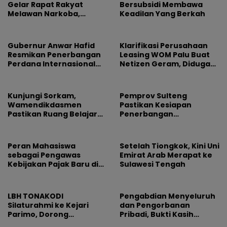
Gelar Rapat Rakyat
Bersubsidi Membawa
Melawan Narkoba,
Keadilan Yang Berkah
Libatkan 500 Mahasiswa
dan Pelajar
Gubernur Anwar Hafid
Klarifikasi Perusahaan
Resmikan Penerbangan
Leasing WOM Palu Buat
Perdana Internasional
Netizen Geram, Diduga
Palu-Guangzhou
Banyak Korbannya
Kunjungi Sorkam,
Pemprov Sulteng
Wamendikdasmen
Pastikan Kesiapan
Pastikan Ruang Belajar
Penerbangan
Siswa Aman dan Nyaman
Internasional Perdana
Palu-Guangzhou
Peran Mahasiswa
Setelah Tiongkok, Kini Uni
sebagai Pengawas
Emirat Arab Merapat ke
Kebijakan Pajak Baru di
Sulawesi Tengah
Dunia E-Commerce
LBH TONAKODI
Pengabdian Menyeluruh
Silaturahmi ke Kejari
dan Pengorbanan
Parimo, Dorong
Pribadi, Bukti Kasih
Pengusutan Tuntas
Pemimpin Tak Pernah