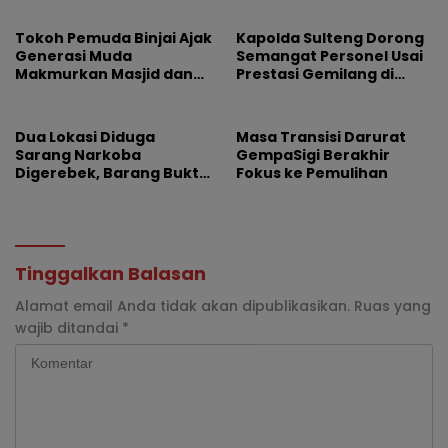
Dugaan Korupsi
Pudar
Tokoh Pemuda Binjai Ajak
Kapolda Sulteng Dorong
Generasi Muda
Semangat Personel Usai
Makmurkan Masjid dan
Prestasi Gemilang di
Dorong Pemkot Perkuat
Hoegeng Awards 2026
Program Maghrib
Mengaji
Dua Lokasi Diduga
Masa Transisi Darurat
Sarang Narkoba
GempaSigi Berakhir
Digerebek, Barang Bukti
Fokus ke Pemulihan
Diamankan
Tinggalkan Balasan
Alamat email Anda tidak akan dipublikasikan.
Ruas yang
wajib ditandai
*