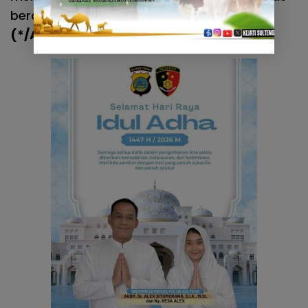
berakibat kecelakaan,”pungkasnya.
(*/Atr/Bidhumas Polda Sulteng)