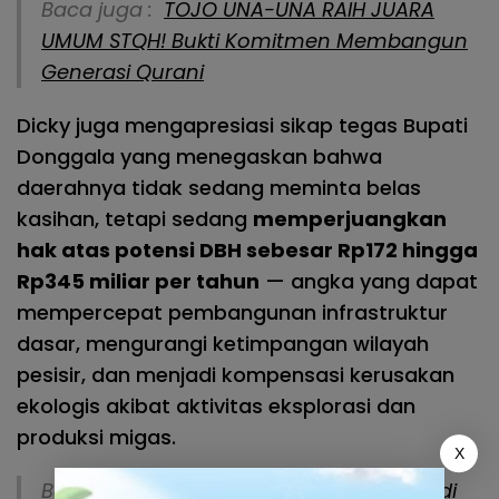
Baca juga :
TOJO UNA-UNA RAIH JUARA
UMUM STQH! Bukti Komitmen Membangun
Generasi Qurani
Dicky juga mengapresiasi sikap tegas Bupati
Donggala yang menegaskan bahwa
daerahnya tidak sedang meminta belas
kasihan, tetapi sedang
memperjuangkan
hak atas potensi DBH sebesar Rp172 hingga
Rp345 miliar per tahun
— angka yang dapat
mempercepat pembangunan infrastruktur
dasar, mengurangi ketimpangan wilayah
pesisir, dan menjadi kompensasi kerusakan
ekologis akibat aktivitas eksplorasi dan
produksi migas.
X
Baca juga :
CURI PUKAT DARI KAPAL! Pria di