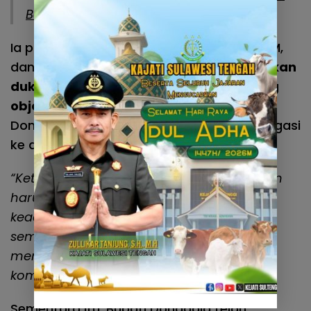
Banggai Diamankan Polisi
Ia pun mendorong organisasi advokat, LSM,
dan akademisi di Sulteng untuk
memberikan
dukungan moral dan kajian hukum yang
objektif
demi memperkuat posisi Pemkab
Donggala dalam negosiasi dan potensi litigasi
ke depan.
“Ketika hak daerah dilanggar, suara hukum
harus lantang. Kita tidak bisa diam ketika
keadilan fiskal hanya dinikmati pusat,
sementara daerah terdampak dibiarkan
menanggung risiko ekologis tanpa
kompensasi,”
tutupnya.
Sementara itu, Bupati Donggala telah