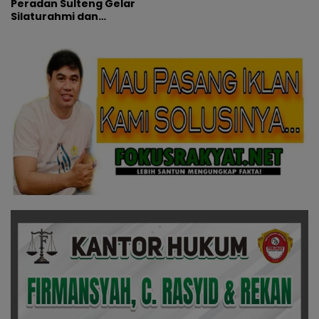
Peradan Sulteng Gelar
Silaturahmi dan
Perayaan HUT
Koordinator Wilayah
Dicky Patadjenu