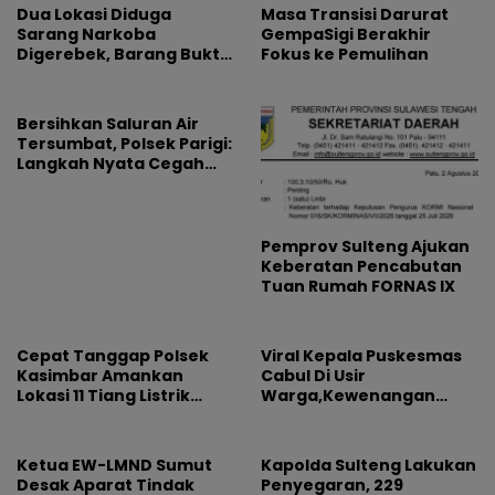
Mengaji
Dua Lokasi Diduga
Masa Transisi Darurat
Sarang Narkoba
GempaSigi Berakhir
Digerebek, Barang Bukti
Fokus ke Pemulihan
Diamankan
Bersihkan Saluran Air
Tersumbat, Polsek Parigi:
Langkah Nyata Cegah
Banjir Lewat Gotong
Royong
Pemprov Sulteng Ajukan
Keberatan Pencabutan
Tuan Rumah FORNAS IX
Cepat Tanggap Polsek
Viral Kepala Puskesmas
Kasimbar Amankan
Cabul Di Usir
Lokasi 11 Tiang Listrik
Warga,Kewenangan
Tumbang
Jabatan dan
Profesionalisme
Dipertanyakan
Ketua EW-LMND Sumut
Kapolda Sulteng Lakukan
Desak Aparat Tindak
Penyegaran, 229