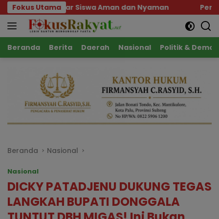
Langsung
r Siswa Aman dan Nyaman
Fokus Utama
Pemprov Sulteng Pastik
ke
konten
Beranda
Berita
Daerah
Nasional
Politik & Demok
Beranda
Nasional
Nasional
DICKY PATADJENU DUKUNG TEGAS
LANGKAH BUPATI DONGGALA
TUNTUT DBH MIGAS! Ini Bukan