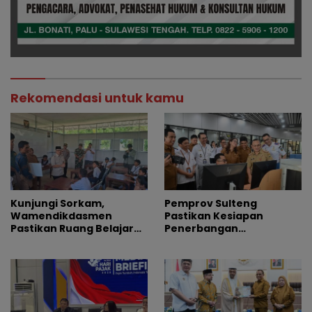
Rekomendasi untuk kamu
Kunjungi Sorkam,
Pemprov Sulteng
Wamendikdasmen
Pastikan Kesiapan
Pastikan Ruang Belajar
Penerbangan
Siswa Aman dan Nyaman
Internasional Perdana
Palu-Guangzhou