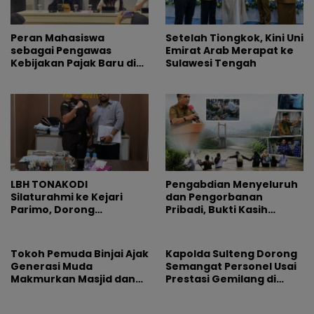
Peran Mahasiswa
Setelah Tiongkok, Kini Uni
sebagai Pengawas
Emirat Arab Merapat ke
Kebijakan Pajak Baru di
Sulawesi Tengah
Dunia E-Commerce
LBH TONAKODI
Pengabdian Menyeluruh
Silaturahmi ke Kejari
dan Pengorbanan
Parimo, Dorong
Pribadi, Bukti Kasih
Pengusutan Tuntas
Pemimpin Tak Pernah
Dugaan Korupsi
Pudar
Tokoh Pemuda Binjai Ajak
Kapolda Sulteng Dorong
Generasi Muda
Semangat Personel Usai
Makmurkan Masjid dan
Prestasi Gemilang di
Dorong Pemkot Perkuat
Hoegeng Awards 2026
Program Maghrib